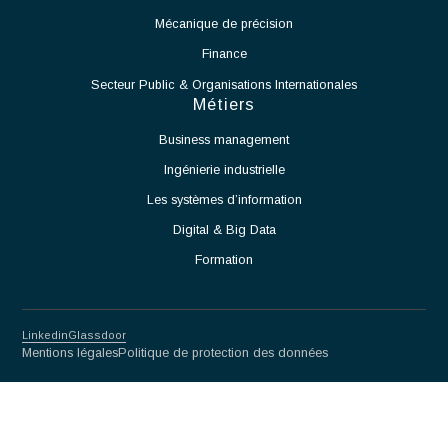
Accompagner le démarrage des équipements et des
moyens de production.
Identifier les contraintes techniques liées à l'exploitation
de la salle blanche et proposer des solutions adaptées.
Assurer la montée en cadence des activités de production.
Veiller au respect des normes et procédures applicables
aux salles blanches.
Travailler en étroite collaboration avec les équipes
Méthodes, Contrôle Qualité et Production.
Participer à l'amélioration continue des procédés et des
performances opérationnelles.
Partnership for excellence
Antaes
Choisir Antaes
Nos Expertises