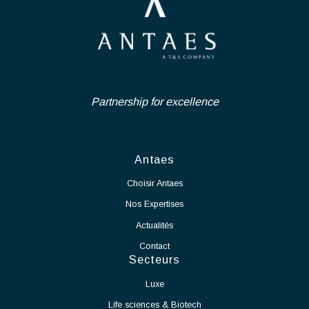
des charges, spécifications, notes de calcul, schémas de
principe, plans, estimations budgétaires et plannings.
Suisse - Neuchâtel
CDI
Assurer la gestion complète des projets (coûts, délais,
qualité, risques) et garantir l’atteinte des objectifs fixés tout
Ingénierie Industrielle et Life-
au long des différentes phases du projet.
Coordonner l’ensemble des parties prenantes internes et
Science
externes (bureaux d’études, entreprises, fournisseurs,
exploitants) et piloter les consultations, analyses d’offres
Nous recrutons en CDI un Chef de Projet Salle Blanche - Secteur
et marchés de travaux.
Industriel afin de rejoindre notre pôle d'expertise dans le cadre
Gérer les aspects administratifs et financiers des projets,
d'un projet de grande envergure et longue durée, d'extension des
ainsi que les phases de réception des ouvrages, essais,
activités de notre partenaire.
mise en service et levée des réserves.
En tant que Chef de Projet Salle Blanche, vos missions seront :
Voir l'offre
Assurer le pilotage global du projet de mise en production
de la salle blanche.
Définir et suivre les plannings, budgets, ressources et
indicateurs de performance.
Coordonner les différents intervenants internes et
externes.
Garantir le respect des délais, des coûts et des exigences
qualité.
Participer à la définition et à la mise en œuvre des
processus de production.