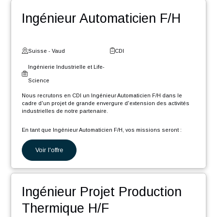
Gestionnaire de données
CAO/PLM F/H
Suisse - Neuchâtel
CDI
Ingénierie Industrielle et Life-
Science
Nous recrutons en CDI un Gestionnaire de données techniques
CAO (Créo) et PLM (Windchill) (F/H) afin de rejoindre notre pôle
d'expertise, dans le cadre d'un projet de grande envergure et
longue durée, d'extension des activités industrielles de notre
partenaire.
En tant que Gestionnaire de données CAO PLM, votre rôle sera :
Voir l'offre
Migrer divers éléments présents dans différents systèmes
d’informations vers l'environnement PLM Windchill
Créer/modifier/mettre à jour diverses maquettes CAO et
Ingénieur Automaticien F/H
mises en plan de l'ancien environnement PLM sous CREO