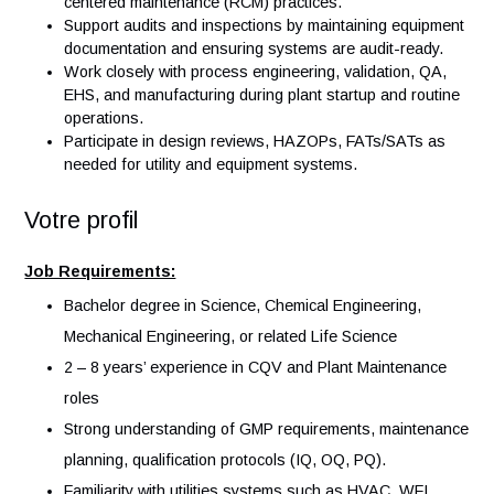
for Injection (WFI), Purified Water (PW), and Clean
Steam systems.
Monitor, trend, and maintain system parameters within
specified ranges to meet regulatory and operational
standards.
Identify areas of improvement and drive reliability-
centered maintenance (RCM) practices.
Support audits and inspections by maintaining equipm
documentation and ensuring systems are audit-ready.
Work closely with process engineering, validation, QA
EHS, and manufacturing during plant startup and rout
operations.
Participate in design reviews, HAZOPs, FATs/SATs a
needed for utility and equipment systems.
Votre profil
Job Requirements: