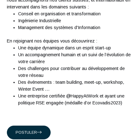
À propos d'Antaes
Créée en 2007, Antaes est une société suisse de conseil e
management et technologie classée dans le top 15 des
sociétés de conseil en Suisse. Nous comptons plus de 300
ingénieurs expérimentés qui partagent notre passion.
Présents en Suisse, à Singapour, à Hong-Kong et en Franc
nous accompagnons nos clients suisses, et internationaux
intervenant dans les domaines suivants :
Conseil en organisation et transformation
Ingénierie Industrielle
Management des systèmes d'Information
En rejoignant nos équipes vous découvrirez :
Une équipe dynamique dans un esprit start-up
Un accompagnement humain et un suivi de l’évolution