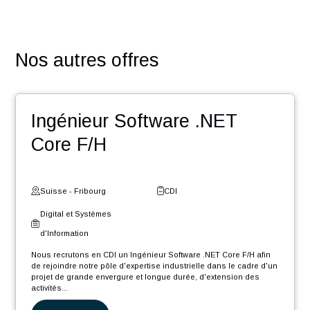
votre carrière
Des challenges pour contribuer au développement de
votre réseau
Des événements : team building, meet-up, workshop,
Winter Event …
Une entreprise certifiée @HappyAtWork et ayant une
politique RSE engagée (médaille d’or Ecovadis2023)
POSTULER
Nos autres offres