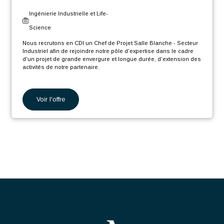
déplacements chez les clients.
Suisse - Genève
CDI
Ingénierie Industrielle et Life-
Science
Nous recrutons en CDI un Ingénieur Projet Production Thermique
H/F afin de rejoindre notre pôle d'expertise, dans le cadre d'un
projet de grande envergure et longue durée, d'extension des
activités industrielles de notre partenaire.
En tant que Ingénieur Projet Production Thermique H/F, votre rôle
sera :
Voir l'offre
Piloter simultanément plusieurs projets thermiques
complexes et pluridisciplinaires, de l’étude d’opportunité
jusqu’à la mise en service des installations.
Chef de Projet Salle Blanche
Concevoir, coordonner et suivre la réalisation de centrales
thermiques (pompes à chaleur, chaudières, échangeurs de
chaleur, chaufferies, etc.) dans le respect des exigences
- Secteur Industriel F/H
techniques, réglementaires et opérationnelles.
Élaborer ou superviser les livrables techniques : cahiers