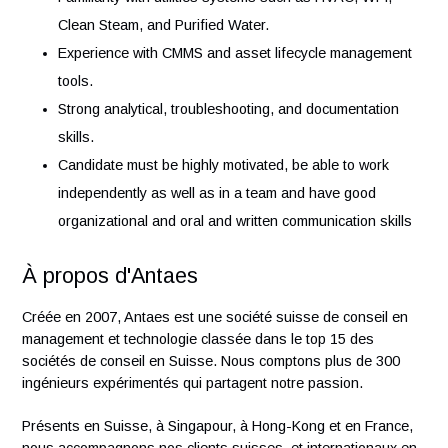
Bachelor degree in Science, Chemical Engineering,
Mechanical Engineering, or related Life Science
2 – 8 years’ experience in CQV and Plant Maintenanc
roles
Strong understanding of GMP requirements, mainten
planning, qualification protocols (IQ, OQ, PQ).
Familiarity with utilities systems such as HVAC, WFI,
Clean Steam, and Purified Water.
Experience with CMMS and asset lifecycle manageme
tools.
Strong analytical, troubleshooting, and documentation
skills.
Candidate must be highly motivated, be able to work
independently as well as in a team and have good
organizational and oral and written communication skil