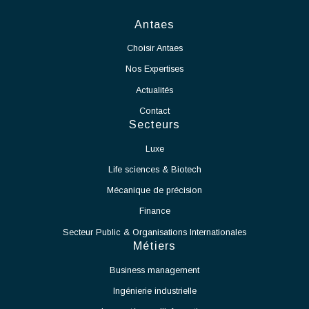
Gérer les aspects administratifs et financiers des projets,
d'un projet de grande envergure et longue durée, d'extension des
ainsi que les phases de réception des ouvrages, essais,
activités de notre partenaire.
mise en service et levée des réserves.
En tant que Chef de Projet Salle Blanche, vos missions seront :
Voir l'offre
Assurer le pilotage global du projet de mise en production
de la salle blanche.
Définir et suivre les plannings, budgets, ressources et
indicateurs de performance.
Coordonner les différents intervenants internes et
externes.
Garantir le respect des délais, des coûts et des exigences
qualité.
Participer à la définition et à la mise en œuvre des
processus de production.
Accompagner le démarrage des équipements et des
moyens de production.
Identifier les contraintes techniques liées à l'exploitation
de la salle blanche et proposer des solutions adaptées.
Assurer la montée en cadence des activités de production.
Veiller au respect des normes et procédures applicables
aux salles blanches.
Travailler en étroite collaboration avec les équipes
Méthodes, Contrôle Qualité et Production.