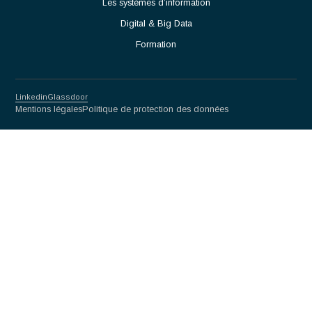
Participer à l'amélioration continue des procédés et des
performances opérationnelles.
Partnership for excellence
Antaes
Choisir Antaes
Nos Expertises
Actualités
Contact
Secteurs
Luxe
Life sciences & Biotech