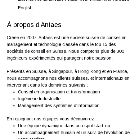
experience in Quality and/ or Compliance (GMP)
environment
Adheres to safe work environment in accordance with
regulatory and global/local EHS policies
Candidate must be highly motivated, be able to work
independently as well as in a team and have good
organizational and oral and written communication skil
Excellent communication skills, both written and verbal,
English
À propos d'Antaes
Créée en 2007, Antaes est une société suisse de conseil e
management et technologie classée dans le top 15 des
sociétés de conseil en Suisse. Nous comptons plus de 300