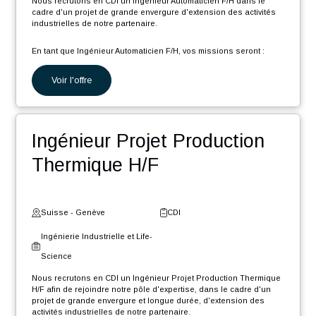
Science
Nous recrutons en CDI un Gestionnaire de données techniques
CAO (Créo) et PLM (Windchill) (F/H) afin de rejoindre notre pôle
d'expertise, dans le cadre d'un projet de grande envergure et
longue durée, d'extension des activités industrielles de notre
partenaire.
En tant que Gestionnaire de données CAO PLM, votre rôle sera :
Voir l'offre
Migrer divers éléments présents dans différents systèmes
d’informations vers l'environnement PLM Windchill
Créer/modifier/mettre à jour diverses maquettes CAO et
Ingénieur Automaticien F/H
mises en plan de l'ancien environnement PLM sous CREO
et Windchill
Être en soutien des équipes client pour accompagner le
déploiement des nouvelles méthodologies PLM
Suisse - Vaud
CDI
Ingénierie Industrielle et Life-
Science