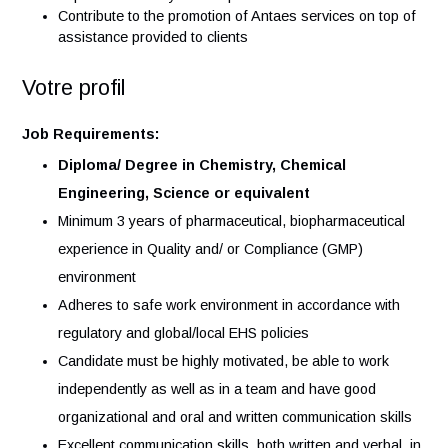
Provide inputs for investigation – impact assessment
appropriate CAPA
Ensures overall plant upkeep during the shift and
ensuring plant is always in audit ready mode
Oversees deliverables ahead, anticipates complexitie
and prevents potential
Ensures processes are running as per planned sched
with minimal delays. Highlights effectively to shift
supervisor if delays are expected.
Contribute to the promotion of Antaes services on top
assistance provided to clients
Votre profil
Job Requirements:
Diploma/ Degree in Chemistry, Chemical
Engineering, Science or equivalent
Minimum 3 years of pharmaceutical, biopharmaceutica