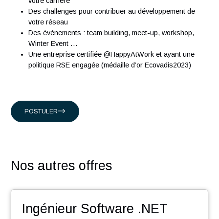
ingénieurs expérimentés qui partagent notre passion.
Présents en Suisse, à Singapour, à Hong-Kong et en Franc
nous accompagnons nos clients suisses, et internationaux
intervenant dans les domaines suivants :
Conseil en organisation et transformation
Ingénierie Industrielle
Management des systèmes d'Information
En rejoignant nos équipes vous découvrirez :
Une équipe dynamique dans un esprit start-up
Un accompagnement humain et un suivi de l’évolution
votre carrière
Des challenges pour contribuer au développement de
votre réseau
Des événements : team building, meet-up, workshop,
Winter Event …
Une entreprise certifiée @HappyAtWork et ayant une
politique RSE engagée (médaille d’or Ecovadis2023)