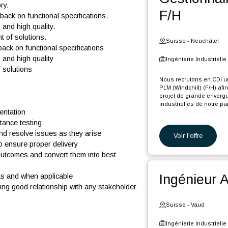
Voi
rchitecture design.
I contracts.
orkflows.
Ges
epository.
F/H
de feedback on functional specifications.
ndards and high quality.
elopment of solutions.
Suiss
e feedback on functional specifications
andards and high quality
Ingéni
ment of solutions
Nous re
PLM (Win
projet d
industri
 implementation
r acceptance testing
En tant 
nalyze and resolve issues as they arise
Voi
teams to ensure proper delivery
M
v
mortem outcomes and convert them into best