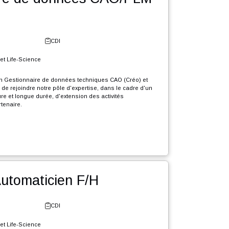
r l'offre
tionnaire de données CAO/PLM
e - Neuchâtel
CDI
erie Industrielle et Life-Science
crutons en CDI un Gestionnaire de données techniques CAO (Créo) et
dchill) (F/H) afin de rejoindre notre pôle d'expertise, dans le cadre d'un
e grande envergure et longue durée, d'extension des activités
elles de notre partenaire.
que Gestionnaire de données CAO PLM, votre rôle sera :
r l'offre
igrer divers éléments présents dans différents systèmes d’informations
ers l'environnement PLM Windchill