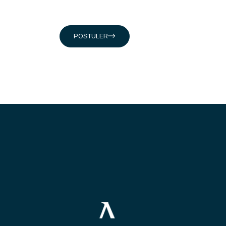
Présents en Suisse, à Singapour, à Hong-K
suisses, et internationaux en intervenant da
Conseil en organisation et transformat
Ingénierie Industrielle
Management des systèmes d'Informati
En rejoignant nos équipes vous découvrirez 
Une équipe dynamique dans un esprit 
Un accompagnement humain et un suivi d
Des challenges pour contribuer au dé
Des événements : team building, meet
Une entreprise certifiée @HappyAtWork
d’or Ecovadis2023)
POSTULER