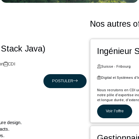
Nos a
Full Stack Java)
Ing
nformation
CDI
Suiss
Digita
POSTULER
Nous rec
notre pô
et longu