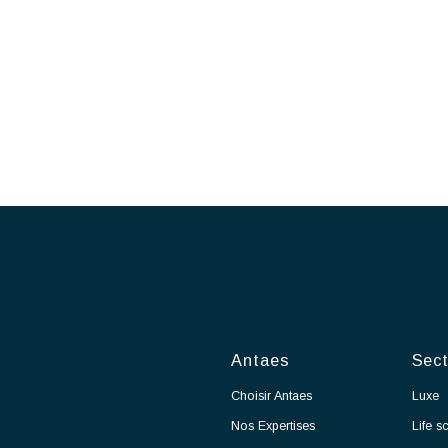
ong et en France, nous accompagnons nos clients
ns les domaines suivants :
ion
on
:
start-up
e l’évolution de votre carrière
veloppement de votre réseau
-up, workshop, Winter Event …
 et ayant une politique RSE engagée (médaille