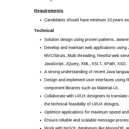
practices
Automation approach or suggest autom
Be in the forefront of communications 
involved
Votre profil
Requirements
Candidates should have minimum 10 year
Technical
Solution design using proven patterns,
Develop and maintain web applications
MVC/Struts, Multi-threading, Restful
JavaScript, JQuery, XML, XSLT, XPath
A strong understanding of recent Java