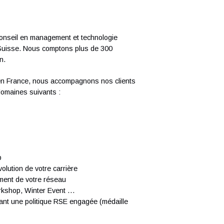
b
T
Q
 skills.
P
o
 participate to communities.
echnologies.
rds attaining goals and effective time
 team members’ skills.
ent team player
se de conseil en management et technologie
seil en Suisse. Nous comptons plus de 300
 passion.