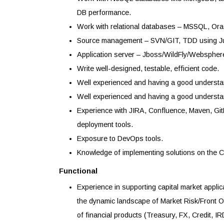
Design and implement user interfaces 
component libraries such as Material-U
Collaborate with UI/UX designers to tr
the technical feasibility of UI/UX desig
Optimize applications for maximum spee
Ensure reliable and scalable message 
Work with NoSQL databases like Mongo
DB performance.
Work with relational databases – MSS
Source management – SVN/GIT, TDD usi
Application server – Jboss/WildFly/W
Write well-designed, testable, efficient
Well experienced and having a good u
Well experienced and having a good und
Experience with JIRA, Confluence, Mav