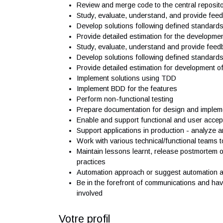
Main Responsibilities
Align technical design with functional a
Write detailed technical designs and AP
Draw sequence diagrams of process w
Review and merge code to the central r
Study, evaluate, understand, and provi
Develop solutions following defined sta
Provide detailed estimation for the dev
Study, evaluate, understand and provid
Develop solutions following defined st
Provide detailed estimation for develop
Implement solutions using TDD
Implement BDD for the features
Perform non-functional testing
Prepare documentation for design and
Enable and support functional and use
Support applications in production - a
Work with various technical/functional 
Maintain lessons learnt, release post