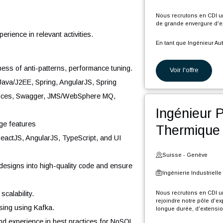
C
l
ation as and when applicable
Ing
Ê
n
and having good relationship with any stakeholder
Suiss
Ingéni
Nous rec
de grand
s experience in relevant activities.
En tant 
P
 awareness of anti-patterns, performance tuning.
Voi
P
P
 using Java/J2EE, Spring, AngularJS, Spring
d
t
 web services, Swagger, JMS/WebSphere MQ,
P
Ing
, XSD.
d
F
 language features
The
l