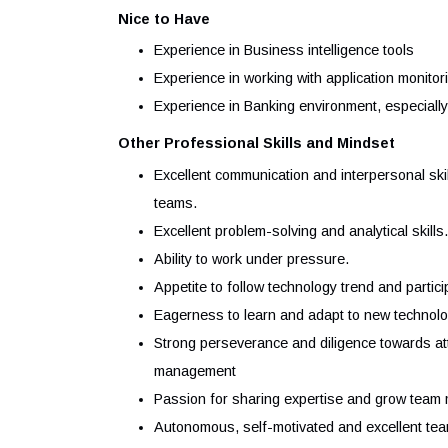
deployment tools.
Exposure to DevOps tools.
Knowledge of implementing solutions o
Functional
Experience in supporting capital market
the dynamic landscape of Market Risk/
of financial products (Treasury, FX, Cr
Nice to Have
Experience in Business intelligence too
Experience in working with application
Experience in Banking environment, esp
Other Professional Skills and Mindset
Excellent communication and interpersona