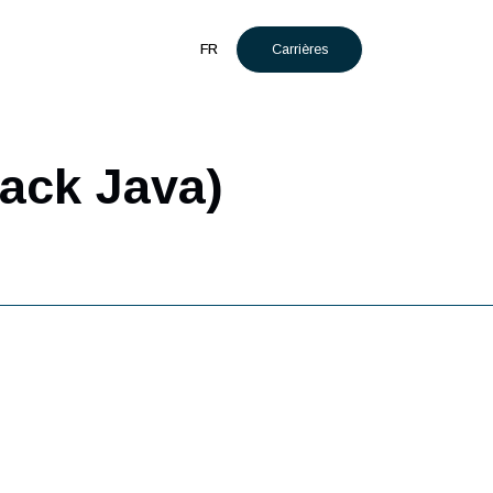
Carrières
t
Actualités
FR
ll Stack Java)