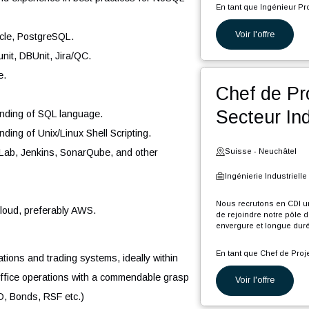
using ReactJS, AngularJS, TypeScript, and UI
I.
Suiss
anslate designs into high-quality code and ensure
Ingéni
ns.
Nous rec
d and scalability.
rejoindr
processing using Kafka.
longue d
DB, and experience in best practices for NoSQL
En tant 
Voi
P
QL, Oracle, PostgreSQL.
p
ng Junit, DBUnit, Jira/QC.
i
C
ebsphere.
(
Che
d
 code.
o
Sec
É
nderstanding of SQL language.
s
erstanding of Unix/Linux Shell Scripting.
b
A
en, GitLab, Jenkins, SonarQube, and other
Suiss