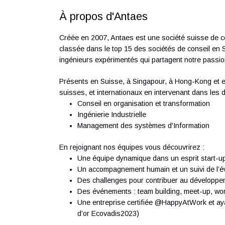
teams.
Excellent problem-solving and analytical
Ability to work under pressure.
Appetite to follow technology trend and
Eagerness to learn and adapt to new t
Strong perseverance and diligence towa
management
Passion for sharing expertise and grow
Autonomous, self-motivated and excell
À propos d'Antaes
Créée en 2007, Antaes est une société suis
classée dans le top 15 des sociétés de con
ingénieurs expérimentés qui partagent notre