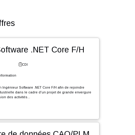
utres offres
énieur Software .NET Core F/H
e - Fribourg
CDI
l et Systèmes d'Information
rutons en CDI un Ingénieur Software .NET Core F/H afin de rejoindre
le d'expertise industrielle dans le cadre d'un projet de grande envergure
e durée, d'extension des activités...