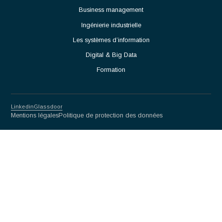
performances opérationnelles.
Partnership for excellence
Antaes
Choisir Antaes
Nos Expertises
Actualités
Contact
Secteurs
Luxe
Life sciences & Biotech
Mécanique de précision