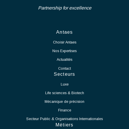
ainsi que les phases de réception des ouvrages, essais,
activités de notre partenaire.
mise en service et levée des réserves.
En tant que Chef de Projet Salle Blanche, vos missions seront :
Voir l'offre
Assurer le pilotage global du projet de mise en production
de la salle blanche.
Définir et suivre les plannings, budgets, ressources et
indicateurs de performance.
Coordonner les différents intervenants internes et
externes.
Garantir le respect des délais, des coûts et des exigences
qualité.
Participer à la définition et à la mise en œuvre des
processus de production.
Accompagner le démarrage des équipements et des
moyens de production.
Identifier les contraintes techniques liées à l'exploitation
de la salle blanche et proposer des solutions adaptées.
Assurer la montée en cadence des activités de production.
Veiller au respect des normes et procédures applicables
aux salles blanches.
Travailler en étroite collaboration avec les équipes
Méthodes, Contrôle Qualité et Production.
Participer à l'amélioration continue des procédés et des