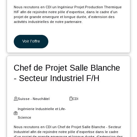
cadre d'un projet de grande envergure d'extension des activités
industrielles de notre partenaire.
En tant que Ingénieur Automaticien F/H, vos missions seront :
Programmation de machines de précision.
Voir l'offre
Programmation de machines d'assemblage.
Participation aux différentes phases du projet, de l'étude à
la documentation en passant par le développement, la
mise en service et les tests.
Ingénieur Projet Production
Planification et suivi du déroulement du projet en
collaboration avec les différentes parties prenantes et les
chefs de projets.
Thermique H/F
Fourniture de support technique et participation aux
déplacements chez les clients.
Suisse - Genève
CDI
Ingénierie Industrielle et Life-
Science
Nous recrutons en CDI un Ingénieur Projet Production Thermique
H/F afin de rejoindre notre pôle d'expertise, dans le cadre d'un