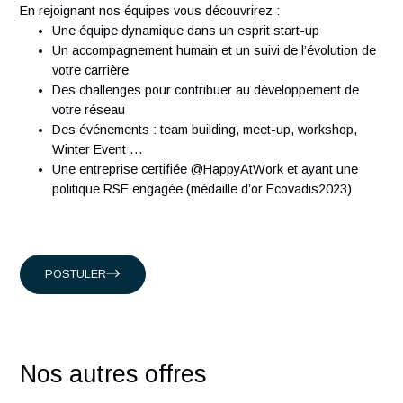
Présents en Suisse, à Singapour, à Hong-Kong et en Franc
nous accompagnons nos clients suisses, et internationaux
intervenant dans les domaines suivants :
Conseil en organisation et transformation
Ingénierie Industrielle
Management des systèmes d'Information
En rejoignant nos équipes vous découvrirez :
Une équipe dynamique dans un esprit start-up
Un accompagnement humain et un suivi de l’évolution
votre carrière
Des challenges pour contribuer au développement de
votre réseau
Des événements : team building, meet-up, workshop,
Winter Event …
Une entreprise certifiée @HappyAtWork et ayant une
politique RSE engagée (médaille d’or Ecovadis2023)