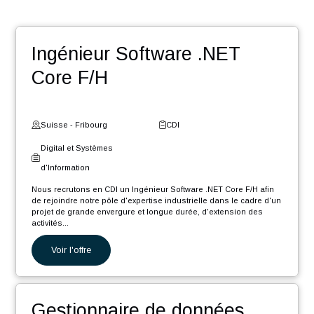
Winter Event …
Une entreprise certifiée @HappyAtWork et ayant une
politique RSE engagée (médaille d’or Ecovadis2023)
POSTULER
Nos autres offres
Ingénieur Software .NET
Core F/H