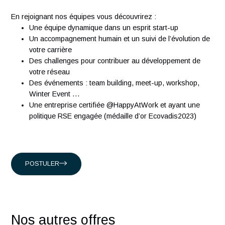
management et technologie classée dans le top 15 des
sociétés de conseil en Suisse. Nous comptons plus de 300
ingénieurs expérimentés qui partagent notre passion.
Présents en Suisse, à Singapour, à Hong-Kong et en Franc
nous accompagnons nos clients suisses, et internationaux
intervenant dans les domaines suivants :
Conseil en organisation et transformation
Ingénierie Industrielle
Management des systèmes d'Information
En rejoignant nos équipes vous découvrirez :
Une équipe dynamique dans un esprit start-up
Un accompagnement humain et un suivi de l’évolution
votre carrière
Des challenges pour contribuer au développement de
votre réseau
Des événements : team building, meet-up, workshop,