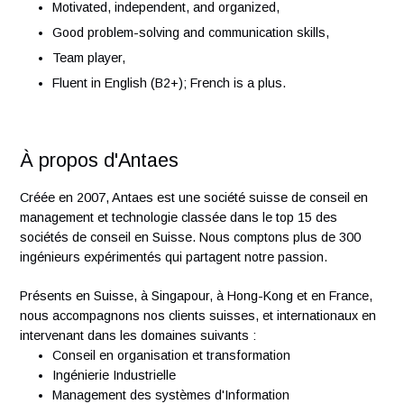
Change Control),
Knowledge of GMP/GLP and global regulations (ICH,
FDA, EMA),
Experience in audits and regulatory interactions,
Ideally familiar with lab IT systems, digital tools, and l
methods,
Motivated, independent, and organized,
Good problem-solving and communication skills,
Team player,
Fluent in English (B2+); French is a plus.
À propos d'Antaes
Créée en 2007, Antaes est une société suisse de conseil e