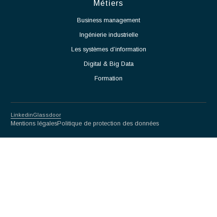
aux salles blanches.
Travailler en étroite collaboration avec les équipes
Méthodes, Contrôle Qualité et Production.
Participer à l'amélioration continue des procédés et des
performances opérationnelles.
Partnership for excellence
Antaes
Choisir Antaes
Nos Expertises
Actualités
Contact
Secteurs