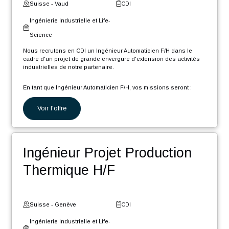
Suisse - Neuchâtel
CDI
Ingénierie Industrielle et Life-
Science
Nous recrutons en CDI un Gestionnaire de données techniques
CAO (Créo) et PLM (Windchill) (F/H) afin de rejoindre notre pôle
d'expertise, dans le cadre d'un projet de grande envergure et
longue durée, d'extension des activités industrielles de notre
partenaire.
En tant que Gestionnaire de données CAO PLM, votre rôle sera :
Voir l'offre
Migrer divers éléments présents dans différents systèmes
d’informations vers l'environnement PLM Windchill
Créer/modifier/mettre à jour diverses maquettes CAO et
Ingénieur Automaticien F/H
mises en plan de l'ancien environnement PLM sous CREO
et Windchill
Être en soutien des équipes client pour accompagner le
déploiement des nouvelles méthodologies PLM
Suisse - Vaud
CDI
Ingénierie Industrielle et Life-