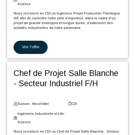
Science
Nous recrutons en CDI un Ingénieur Automaticien F/H dans le
cadre d'un projet de grande envergure d'extension des activités
industrielles de notre partenaire.
En tant que Ingénieur Automaticien F/H, vos missions seront :
Programmation de machines de précision.
Voir l'offre
Programmation de machines d'assemblage.
Participation aux différentes phases du projet, de l'étude à
la documentation en passant par le développement, la
mise en service et les tests.
Ingénieur Projet Production
Planification et suivi du déroulement du projet en
collaboration avec les différentes parties prenantes et les
chefs de projets.
Thermique H/F
Fourniture de support technique et participation aux
déplacements chez les clients.
Suisse - Genève
CDI
Ingénierie Industrielle et Life-