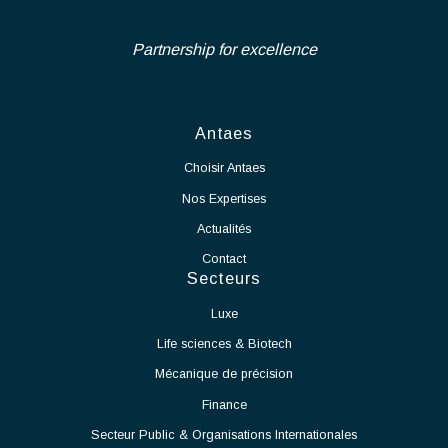
Science
externes (bureaux d’études, entreprises, fournisseurs,
exploitants) et piloter les consultations, analyses d’offres
Nous recrutons en CDI un Chef de Projet Salle Blanche - Secteur
et marchés de travaux.
Industriel afin de rejoindre notre pôle d'expertise dans le cadre
Gérer les aspects administratifs et financiers des projets,
d'un projet de grande envergure et longue durée, d'extension des
ainsi que les phases de réception des ouvrages, essais,
activités de notre partenaire.
mise en service et levée des réserves.
En tant que Chef de Projet Salle Blanche, vos missions seront :
Voir l'offre
Assurer le pilotage global du projet de mise en production
de la salle blanche.
Définir et suivre les plannings, budgets, ressources et
indicateurs de performance.
Coordonner les différents intervenants internes et
externes.
Garantir le respect des délais, des coûts et des exigences
qualité.
Participer à la définition et à la mise en œuvre des
processus de production.
Accompagner le démarrage des équipements et des
moyens de production.
Identifier les contraintes techniques liées à l'exploitation
de la salle blanche et proposer des solutions adaptées.
Assurer la montée en cadence des activités de production.
Veiller au respect des normes et procédures applicables