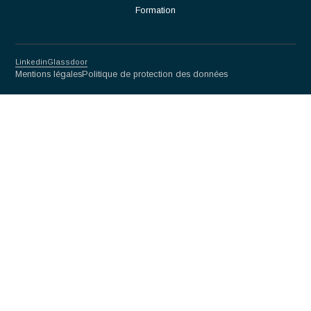
Partnership for excellence
Antaes
Choisir Antaes
Nos Expertises
Actualités
Contact
Secteurs
Luxe
Life sciences & Biotech
Mécanique de précision
Finance