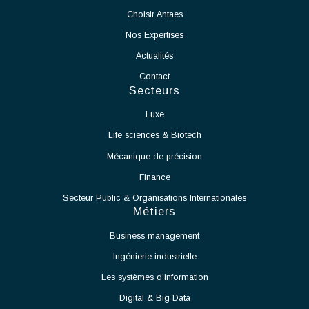
En tant que Chef de Projet Salle Blanche, vos missions seront :
Voir l'offre
Assurer le pilotage global du projet de mise en production
de la salle blanche.
Définir et suivre les plannings, budgets, ressources et
indicateurs de performance.
Coordonner les différents intervenants internes et
externes.
Garantir le respect des délais, des coûts et des exigences
qualité.
Participer à la définition et à la mise en œuvre des
processus de production.
Accompagner le démarrage des équipements et des
moyens de production.
Identifier les contraintes techniques liées à l'exploitation
de la salle blanche et proposer des solutions adaptées.
Assurer la montée en cadence des activités de production.
Veiller au respect des normes et procédures applicables
aux salles blanches.
Travailler en étroite collaboration avec les équipes
Méthodes, Contrôle Qualité et Production.
Participer à l'amélioration continue des procédés et des
performances opérationnelles.