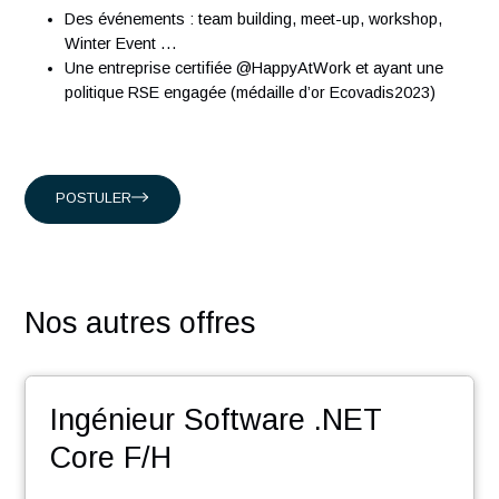
Présents en Suisse, à Singapour, à Hong-Kong et en Franc
nous accompagnons nos clients suisses, et internationaux
intervenant dans les domaines suivants :
Conseil en organisation et transformation
Ingénierie Industrielle
Management des systèmes d'Information
En rejoignant nos équipes vous découvrirez :
Une équipe dynamique dans un esprit start-up
Un accompagnement humain et un suivi de l’évolution
votre carrière
Des challenges pour contribuer au développement de
votre réseau
Des événements : team building, meet-up, workshop,
Winter Event …
Une entreprise certifiée @HappyAtWork et ayant une
politique RSE engagée (médaille d’or Ecovadis2023)