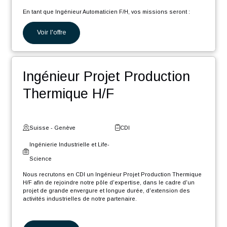
CAO (Créo) et PLM (Windchill) (F/H) afin de rejoindre notre pôle
d'expertise, dans le cadre d'un projet de grande envergure et
longue durée, d'extension des activités industrielles de notre
partenaire.
En tant que Gestionnaire de données CAO PLM, votre rôle sera :
Voir l'offre
Migrer divers éléments présents dans différents systèmes
d’informations vers l'environnement PLM Windchill
Créer/modifier/mettre à jour diverses maquettes CAO et
Ingénieur Automaticien F/H
mises en plan de l'ancien environnement PLM sous CREO
et Windchill
Être en soutien des équipes client pour accompagner le
déploiement des nouvelles méthodologies PLM
Suisse - Vaud
CDI
Ingénierie Industrielle et Life-
Science
Nous recrutons en CDI un Ingénieur Automaticien F/H dans le
cadre d'un projet de grande envergure d'extension des activités
industrielles de notre partenaire.