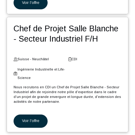
En tant que Ingénieur Automaticien F/H, vos missions seront :
Programmation de machines de précision.
Voir l'offre
Programmation de machines d'assemblage.
Participation aux différentes phases du projet, de l'étude à
la documentation en passant par le développement, la
mise en service et les tests.
Ingénieur Projet Production
Planification et suivi du déroulement du projet en
collaboration avec les différentes parties prenantes et les
chefs de projets.
Thermique H/F
Fourniture de support technique et participation aux
déplacements chez les clients.
Suisse - Genève
CDI
Ingénierie Industrielle et Life-
Science
Nous recrutons en CDI un Ingénieur Projet Production Thermique
H/F afin de rejoindre notre pôle d'expertise, dans le cadre d'un
projet de grande envergure et longue durée, d'extension des
activités industrielles de notre partenaire.