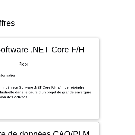
utres offres
énieur Software .NET Core F/H
e - Fribourg
CDI
l et Systèmes d'Information
rutons en CDI un Ingénieur Software .NET Core F/H afin de rejoindre
le d'expertise industrielle dans le cadre d'un projet de grande envergure
e durée, d'extension des activités...