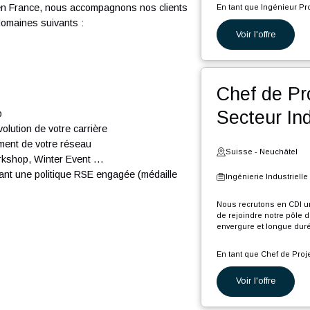
du texte.
Suiss
Ingéni
se de conseil en management et technologie
Nous rec
seil en Suisse. Nous comptons plus de 300
rejoindr
 passion.
longue d
ong et en France, nous accompagnons nos clients
En tant 
ns les domaines suivants :
Voi
P
ion
p
i
on
C
(
Che
d
:
o
Sec
É
start-up
s
e l’évolution de votre carrière
b
veloppement de votre réseau
A
Suiss