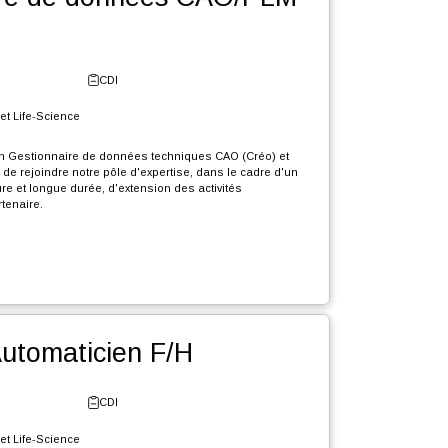
r l'offre
tionnaire de données CAO/PLM
e - Neuchâtel
CDI
erie Industrielle et Life-Science
crutons en CDI un Gestionnaire de données techniques CAO (Créo) et
dchill) (F/H) afin de rejoindre notre pôle d'expertise, dans le cadre d'un
e grande envergure et longue durée, d'extension des activités
elles de notre partenaire.
que Gestionnaire de données CAO PLM, votre rôle sera :
r l'offre
igrer divers éléments présents dans différents systèmes d’informations
ers l'environnement PLM Windchill