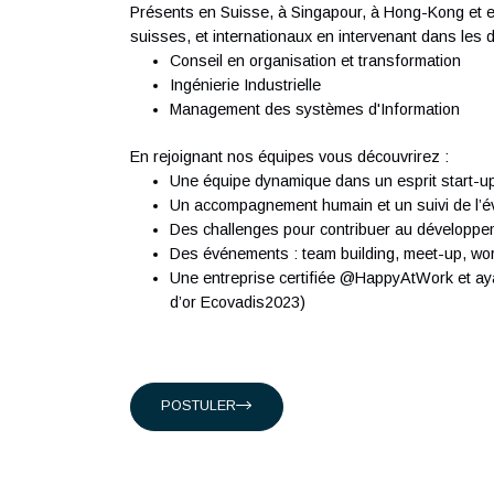
du masculin a pour but de faciliter la lecture 
À propos d'Antaes
Créée en 2007, Antaes est une société suis
classée dans le top 15 des sociétés de con
ingénieurs expérimentés qui partagent notre
Présents en Suisse, à Singapour, à Hong-K
suisses, et internationaux en intervenant da
Conseil en organisation et transformat
Ingénierie Industrielle
Management des systèmes d'Informati
En rejoignant nos équipes vous découvrirez 
Une équipe dynamique dans un esprit 
Un accompagnement humain et un suivi d
Des challenges pour contribuer au dé