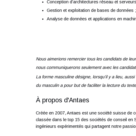
Votre profil
Diplômé d’un Bachelor ou d’un Master e
Expérience de 3 à 5 ans minimum en tan
Programmation en C#, Python ou techn
Conception d’architectures réseau et s
Gestion et exploitation de bases de do
Analyse de données et applications en
Nous aimerions remercier tous les candidats 
nous communiquerons seulement avec les ca
La forme masculine désigne, lorsqu’il y a li