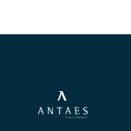
Des événements : team building, meet
Une entreprise certifiée @HappyAtWork
d’or Ecovadis2023)
POSTULER