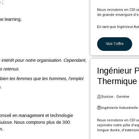
C
l
Ing
Ê
n
n automatisme ou en informatique industrielle ;
t qu’ingénieur ;
Suiss
ologies Web ;
Ingéni
erveurs ;
Nous rec
nnées ;
de grand
 machine learning.
En tant 
P
Voi
P
P
d
t
de leur intérêt pour notre organisation. Cependant,
P
Ing
ndidats retenus.
d
F
eu, aussi bien les femmes que les hommes, l’emploi
The
l