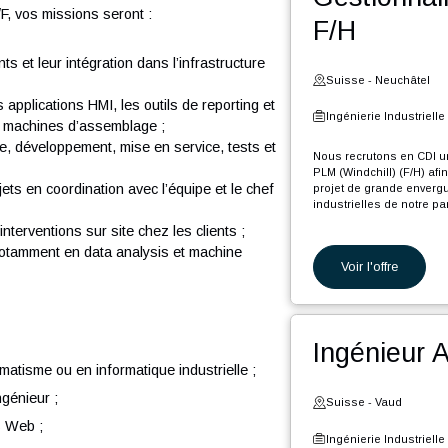
Voi
Secteur Industriel H/F pour rejoindre notre pôle
 projet de grande envergure et de longue durée
re partenaire.
Ges
riel H/F, vos missions seront :
F/H
ipements et leur intégration dans l’infrastructure
Suiss
ice les applications HMI, les outils de reporting et
Ingéni
pour les machines d’assemblage ;
et : étude, développement, mise en service, tests et
Nous re
PLM (Win
 des projets en coordination avec l’équipe et le chef
projet d
industri
r des interventions sur site chez les clients ;
En tant 
n R&D, notamment en data analysis et machine
Voi
M
v