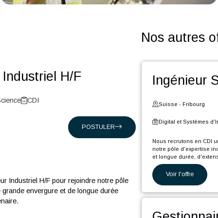
Nos a
eur Industriel H/F
Ing
et Life-Science
CDI
Suiss
Digita
POSTULER
Nous rec
notre pô
et longu