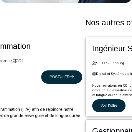
Nos a
ogrammation
Ing
t Life-Science
CDI
Suiss
Digita
POSTULER
Nous rec
notre pô
et longu