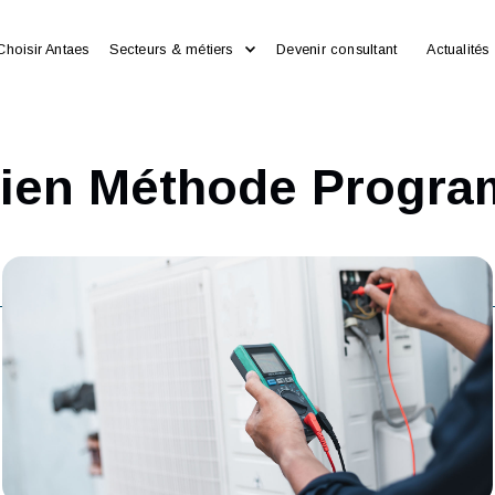
Choisir Antaes
Secteurs & métiers
Devenir consultan
icien Méthode Pr