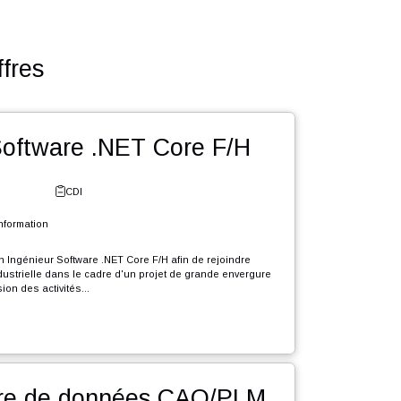
utres offres
énieur Software .NET Core F/H
e - Fribourg
CDI
l et Systèmes d'Information
rutons en CDI un Ingénieur Software .NET Core F/H afin de rejoindre
le d'expertise industrielle dans le cadre d'un projet de grande envergure
e durée, d'extension des activités...