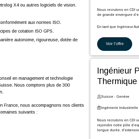
C
l
Ing
Ê
n ES en optique, vision, microtechnique ou
n
Suiss
 métrologie (idéalement 3 à 4 ans ou plus) et en
ptique et Vision.
Ingéni
h et Metrolog X4 ou autres logiciels de vision.
Nous rec
O.
de grand
 plans conformément aux normes ISO.
En tant 
es principes de cotation ISO GPS.
P
iller de manière autonome, rigoureuse, dotée de
Voi
P
n.
P
d
t
P
Ing
d
F
se de conseil en management et technologie
The
l