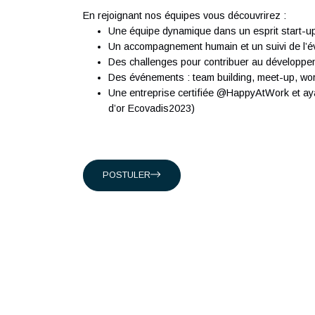
classée dans le top 15 des sociétés de con
ingénieurs expérimentés qui partagent notre
Présents en Suisse, à Singapour, à Hong-K
suisses, et internationaux en intervenant da
Conseil en organisation et transformat
Ingénierie Industrielle
Management des systèmes d'Informati
En rejoignant nos équipes vous découvrirez 
Une équipe dynamique dans un esprit 
Un accompagnement humain et un suivi d
Des challenges pour contribuer au dé
Des événements : team building, meet
Une entreprise certifiée @HappyAtWork
d’or Ecovadis2023)