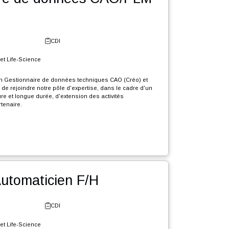
r l'offre
tionnaire de données CAO/PLM
e - Neuchâtel
CDI
erie Industrielle et Life-Science
crutons en CDI un Gestionnaire de données techniques CAO (Créo) et
dchill) (F/H) afin de rejoindre notre pôle d'expertise, dans le cadre d'un
e grande envergure et longue durée, d'extension des activités
elles de notre partenaire.
que Gestionnaire de données CAO PLM, votre rôle sera :
r l'offre
igrer divers éléments présents dans différents systèmes d’informations
ers l'environnement PLM Windchill