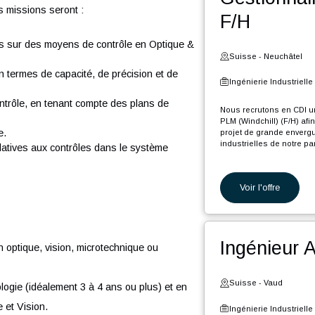
Voi
e Programmation (H/F) afin de rejoindre notre
 d'un projet de grande envergure et de longue durée
.
Ges
on, vos missions seront :
F/H
utillages sur des moyens de contrôle en Optique &
Suiss
males en termes de capacité, de précision et de
Ingéni
s de contrôle, en tenant compte des plans de
Nous re
uit.
PLM (Win
contrôle.
projet d
industri
base relatives aux contrôles dans le système
En tant 
Voi
M
v