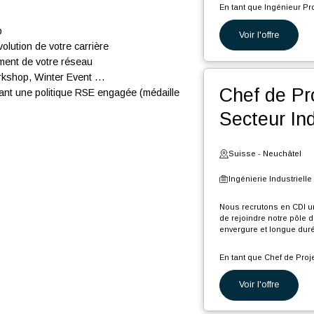
seil en Suisse. Nous comptons plus de 300
 passion.
Suiss
ong et en France, nous accompagnons nos clients
Ingéni
ns les domaines suivants :
ion
Nous rec
rejoindr
longue d
on
En tant 
:
start-up
Voi
P
e l’évolution de votre carrière
p
i
veloppement de votre réseau
C
-up, workshop, Winter Event …
(
Che
d
 et ayant une politique RSE engagée (médaille
o
Sec
É
s
b
A
Suiss