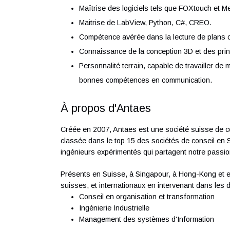
Ingénieur HES ou diplômé de Technicie
possédant une formation équivalente.
Expérience ou formation approfondie en
programmation de moyens de contrôle O
Maîtrise des logiciels tels que FOXtouc
Maitrise de LabView, Python, C#, CRE
Compétence avérée dans la lecture de
Connaissance de la conception 3D et d
Personnalité terrain, capable de trava
bonnes compétences en communicatio
À propos d'Antaes
Créée en 2007, Antaes est une société suis