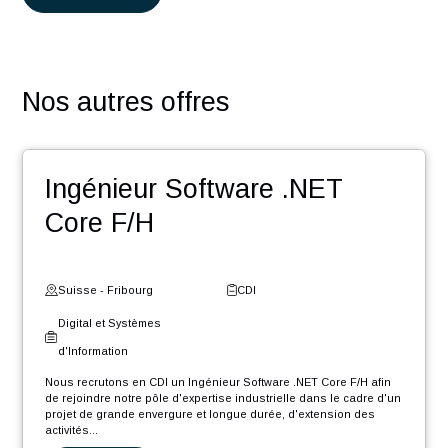
Des challenges pour contribuer au développement de
votre réseau
Des événements : team building, meet-up, workshop,
Winter Event …
Une entreprise certifiée @HappyAtWork et ayant une
politique RSE engagée (médaille d’or Ecovadis2023)
POSTULER
Nos autres offres