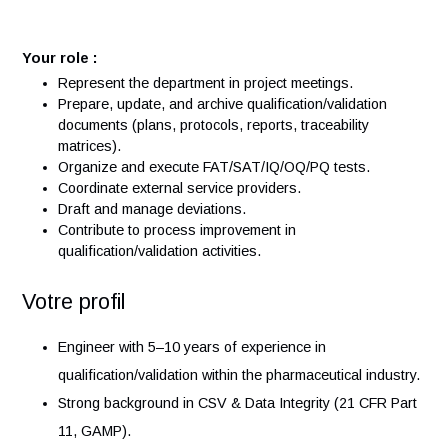
Vos responsabilités
To join our Life sciences team in Vaud, we are looking for
a
CQV CSV Specialist Consultant
.
Your role :
Represent the department in project meetings.
Prepare, update, and archive qualification/validation
documents (plans, protocols, reports, traceability
matrices).
Organize and execute FAT/SAT/IQ/OQ/PQ tests.
Coordinate external service providers.
Draft and manage deviations.
Contribute to process improvement in
qualification/validation activities.
Votre profil