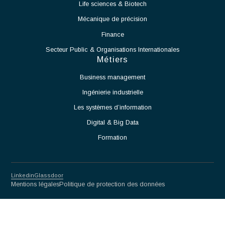
Identifier les contraintes techniques liées à l'exploitation
de la salle blanche et proposer des solutions adaptées.
Assurer la montée en cadence des activités de production.
Veiller au respect des normes et procédures applicables
aux salles blanches.
Travailler en étroite collaboration avec les équipes
Méthodes, Contrôle Qualité et Production.
Participer à l'amélioration continue des procédés et des
performances opérationnelles.
Partnership for excellence
Antaes
Choisir Antaes
Nos Expertises
Actualités