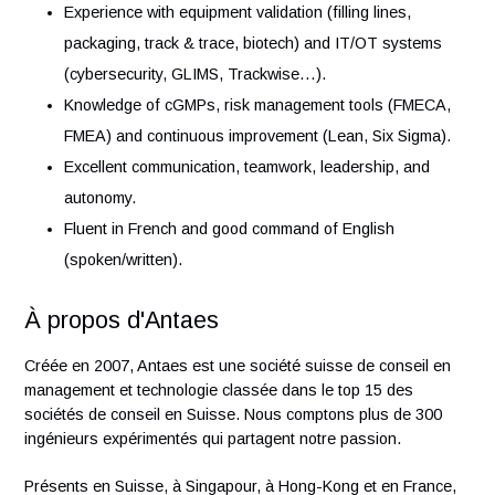
Engineer with 5–10 years of experience in
qualification/validation within the pharmaceutical indust
Strong background in CSV & Data Integrity (21 CFR P
11, GAMP).
Experience with equipment validation (filling lines,
packaging, track & trace, biotech) and IT/OT systems
(cybersecurity, GLIMS, Trackwise…).
Knowledge of cGMPs, risk management tools (FMECA
FMEA) and continuous improvement (Lean, Six Sigma)
Excellent communication, teamwork, leadership, and
autonomy.
Fluent in French and good command of English
(spoken/written).