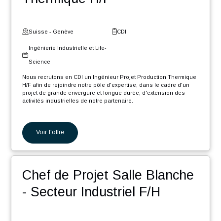
déploiement des nouvelles méthodologies PLM
Suisse - Vaud
CDI
Ingénierie Industrielle et Life-
Science
Nous recrutons en CDI un Ingénieur Automaticien F/H dans le
cadre d'un projet de grande envergure d'extension des activités
industrielles de notre partenaire.
En tant que Ingénieur Automaticien F/H, vos missions seront :
Programmation de machines de précision.
Voir l'offre
Programmation de machines d'assemblage.
Participation aux différentes phases du projet, de l'étude à
la documentation en passant par le développement, la
mise en service et les tests.
Ingénieur Projet Production
Planification et suivi du déroulement du projet en
collaboration avec les différentes parties prenantes et les
chefs de projets.
Thermique H/F
Fourniture de support technique et participation aux
déplacements chez les clients.