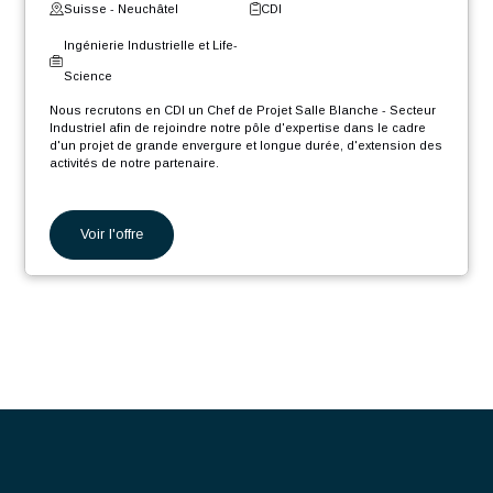
Suisse - Genève
CDI
Ingénierie Industrielle et Life-
Science
Nous recrutons en CDI un Ingénieur Projet Production Thermique
H/F afin de rejoindre notre pôle d'expertise, dans le cadre d'un
projet de grande envergure et longue durée, d'extension des
activités industrielles de notre partenaire.
En tant que Ingénieur Projet Production Thermique H/F, votre rôle
sera :
Voir l'offre
Piloter simultanément plusieurs projets thermiques
complexes et pluridisciplinaires, de l’étude d’opportunité
jusqu’à la mise en service des installations.
Chef de Projet Salle Blanche
Concevoir, coordonner et suivre la réalisation de centrales
thermiques (pompes à chaleur, chaudières, échangeurs de
chaleur, chaufferies, etc.) dans le respect des exigences
- Secteur Industriel F/H
techniques, réglementaires et opérationnelles.
Élaborer ou superviser les livrables techniques : cahiers
des charges, spécifications, notes de calcul, schémas de
principe, plans, estimations budgétaires et plannings.