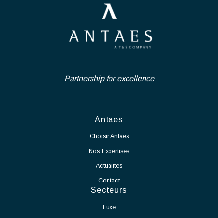
Suisse - Neuchâtel
CDI
Assurer la gestion complète des projets (coûts, délais,
qualité, risques) et garantir l’atteinte des objectifs fixés tout
Ingénierie Industrielle et Life-
au long des différentes phases du projet.
Coordonner l’ensemble des parties prenantes internes et
Science
externes (bureaux d’études, entreprises, fournisseurs,
exploitants) et piloter les consultations, analyses d’offres
Nous recrutons en CDI un Chef de Projet Salle Blanche - Secteur
et marchés de travaux.
Industriel afin de rejoindre notre pôle d'expertise dans le cadre
Gérer les aspects administratifs et financiers des projets,
d'un projet de grande envergure et longue durée, d'extension des
ainsi que les phases de réception des ouvrages, essais,
activités de notre partenaire.
mise en service et levée des réserves.
En tant que Chef de Projet Salle Blanche, vos missions seront :
Voir l'offre
Assurer le pilotage global du projet de mise en production
de la salle blanche.
Définir et suivre les plannings, budgets, ressources et
indicateurs de performance.
Coordonner les différents intervenants internes et
externes.
Garantir le respect des délais, des coûts et des exigences
qualité.
Participer à la définition et à la mise en œuvre des
processus de production.
Accompagner le démarrage des équipements et des
moyens de production.