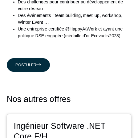
nous accompagnons nos clients suisses, et internationaux
intervenant dans les domaines suivants :
Conseil en organisation et transformation
Ingénierie Industrielle
Management des systèmes d'Information
En rejoignant nos équipes vous découvrirez :
Une équipe dynamique dans un esprit start-up
Un accompagnement humain et un suivi de l’évolution
votre carrière
Des challenges pour contribuer au développement de
votre réseau
Des événements : team building, meet-up, workshop,
Winter Event …
Une entreprise certifiée @HappyAtWork et ayant une
politique RSE engagée (médaille d’or Ecovadis2023)