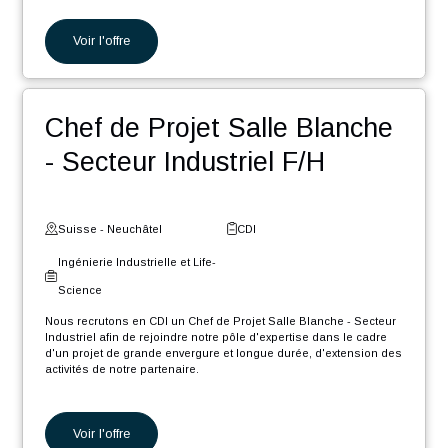
En tant que Ingénieur Automaticien F/H, vos missions seront :
Programmation de machines de précision.
Voir l'offre
Programmation de machines d'assemblage.
Participation aux différentes phases du projet, de l'étude à
la documentation en passant par le développement, la
mise en service et les tests.
Ingénieur Projet Production
Planification et suivi du déroulement du projet en
collaboration avec les différentes parties prenantes et les
chefs de projets.
Thermique H/F
Fourniture de support technique et participation aux
déplacements chez les clients.
Suisse - Genève
CDI
Ingénierie Industrielle et Life-
Science
Nous recrutons en CDI un Ingénieur Projet Production Thermique
H/F afin de rejoindre notre pôle d'expertise, dans le cadre d'un
projet de grande envergure et longue durée, d'extension des
activités industrielles de notre partenaire.