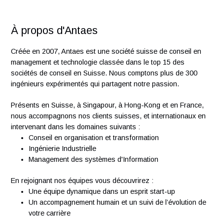
Experience with GMP standards.
Fluent in French and English; German is a plus.
Experience with PLCs and automation (e.g., Siemens,
Johnson Controls, Allen Bradley) is a bonus.
Proficient in MS Office (Word, Excel, Teams, Project,
OneNote).
À propos d'Antaes
Créée en 2007, Antaes est une société suisse de conseil e
management et technologie classée dans le top 15 des
sociétés de conseil en Suisse. Nous comptons plus de 300
ingénieurs expérimentés qui partagent notre passion.
Présents en Suisse, à Singapour, à Hong-Kong et en Franc