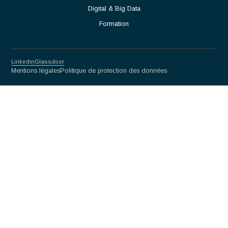
Partnership for excellence
Antaes
Choisir Antaes
Nos Expertises
Actualités
Contact
Secteurs
Luxe
Life sciences & Biotech
Mécanique de précision
Finance