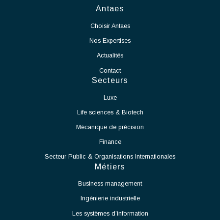
En tant que Chef de Projet Salle Blanche, vos missions seront :
Voir l'offre
Assurer le pilotage global du projet de mise en production
de la salle blanche.
Définir et suivre les plannings, budgets, ressources et
indicateurs de performance.
Coordonner les différents intervenants internes et
externes.
Garantir le respect des délais, des coûts et des exigences
qualité.
Participer à la définition et à la mise en œuvre des
processus de production.
Accompagner le démarrage des équipements et des
moyens de production.
Identifier les contraintes techniques liées à l'exploitation
de la salle blanche et proposer des solutions adaptées.
Assurer la montée en cadence des activités de production.
Veiller au respect des normes et procédures applicables
aux salles blanches.
Travailler en étroite collaboration avec les équipes
Méthodes, Contrôle Qualité et Production.
Participer à l'amélioration continue des procédés et des
performances opérationnelles.