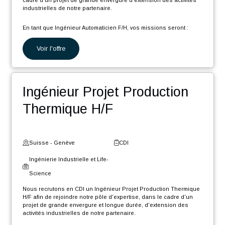
d'expertise, dans le cadre d'un projet de grande envergure et
longue durée, d'extension des activités industrielles de notre
partenaire.
En tant que Gestionnaire de données CAO PLM, votre rôle sera :
Voir l'offre
Migrer divers éléments présents dans différents systèmes
d’informations vers l'environnement PLM Windchill
Créer/modifier/mettre à jour diverses maquettes CAO et
Ingénieur Automaticien F/H
mises en plan de l'ancien environnement PLM sous CREO
et Windchill
Être en soutien des équipes client pour accompagner le
déploiement des nouvelles méthodologies PLM
Suisse - Vaud
CDI
Ingénierie Industrielle et Life-
Science
Nous recrutons en CDI un Ingénieur Automaticien F/H dans le
cadre d'un projet de grande envergure d'extension des activités
industrielles de notre partenaire.