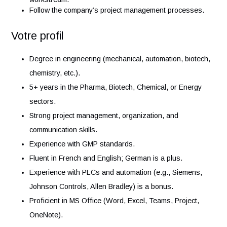
Chair engineering team meetings and ensure timely
project delivery.
Avoid overengineering and ensure practical, efficient
design.
Review and approve engineering documents.
Manage scope, risks, and stakeholders for your
workstream.
Follow the company’s project management processes
Votre profil
Degree in engineering (mechanical, automation, biotec
chemistry, etc.).
5+ years in the Pharma, Biotech, Chemical, or Energy
sectors.
Strong project management, organization, and
communication skills.