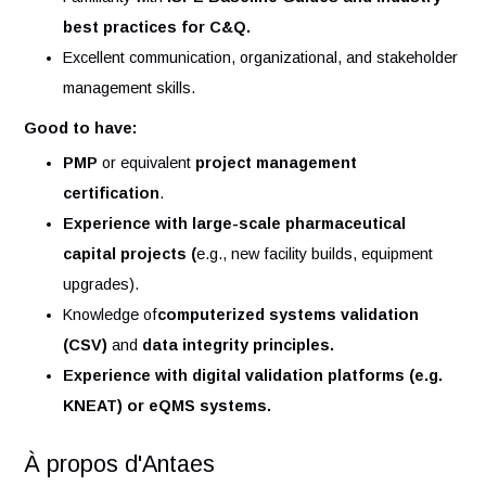
within
a GMP-regulated pharmaceutical
environment.
Strong understanding of
C&Q processes and
lifecycle documentation (URS, DQ, IQ, OQ, PQ).
Proficiency in
project scheduling software
(Primavera P6, MS Project, etc.).
Familiarity with
ISPE Baseline Guides and industr
best practices for C&Q.
Excellent communication, organizational, and stakehol
management skills.
Good to have:
PMP
or equivalent
project management
certification
.
Experience with large-scale pharmaceutical