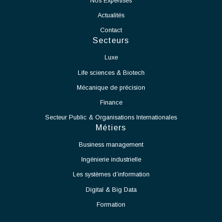
Assurer le pilotage global du projet de mise en production
de la salle blanche.
Définir et suivre les plannings, budgets, ressources et
indicateurs de performance.
Coordonner les différents intervenants internes et
externes.
Garantir le respect des délais, des coûts et des exigences
qualité.
Participer à la définition et à la mise en œuvre des
processus de production.
Accompagner le démarrage des équipements et des
moyens de production.
Identifier les contraintes techniques liées à l'exploitation
de la salle blanche et proposer des solutions adaptées.
Assurer la montée en cadence des activités de production.
Veiller au respect des normes et procédures applicables
aux salles blanches.
Travailler en étroite collaboration avec les équipes
Méthodes, Contrôle Qualité et Production.
Participer à l'amélioration continue des procédés et des
performances opérationnelles.
Partnership for excellence