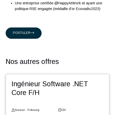
Conseil en organisation et transformation
Ingénierie Industrielle
Management des systèmes d'Information
En rejoignant nos équipes vous découvrirez :
Une équipe dynamique dans un esprit start-up
Un accompagnement humain et un suivi de l’évolution
votre carrière
Des challenges pour contribuer au développement de
votre réseau
Des événements : team building, meet-up, workshop,
Winter Event …
Une entreprise certifiée @HappyAtWork et ayant une
politique RSE engagée (médaille d’or Ecovadis2023)
POSTULER