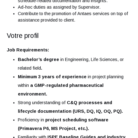
reporting to project stakeholders.
Coordinate resource planning and availability for C&Q
tasks, including vendor and contractor support.
Maintain accurate documentation
and change
control records related to C&Q scope.
Support audits and inspections
by providing
schedule-related documentation and insights.
Ad-hoc duties as assigned by Supervisor.
Contribute to the promotion of Antaes services on top
assistance provided to client.
Votre profil
Job Requirements:
Bachelor’s degree
in Engineering, Life Sciences, or
related field
.
Minimum 3 years of experience
in project planning