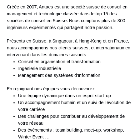
capital projects (
e.g., new facility builds, equipment
upgrades).
Knowledge of
computerized systems validation
(CSV)
and
data integrity principles.
Experience with digital validation platforms (e.g
KNEAT) or eQMS systems.
À propos d'Antaes
Créée en 2007, Antaes est une société suisse de conseil e
management et technologie classée dans le top 15 des
sociétés de conseil en Suisse. Nous comptons plus de 300
ingénieurs expérimentés qui partagent notre passion.
Présents en Suisse, à Singapour, à Hong-Kong et en Franc
nous accompagnons nos clients suisses, et internationaux
intervenant dans les domaines suivants :