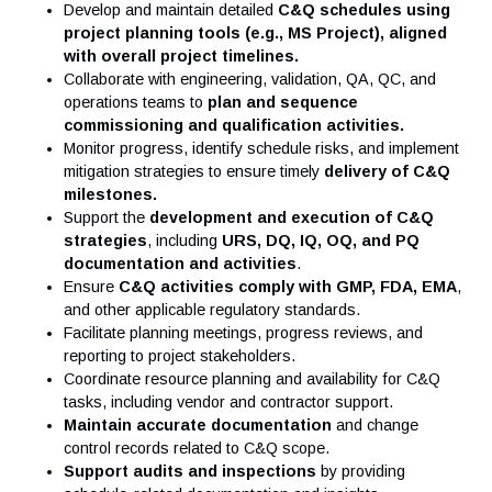
Vos responsabilités
Job Scope:
Contribute to Life Science projects for Antaes Asia cli
Develop and maintain detailed
C&Q schedules usin
project planning tools (e.g., MS Project), aligne
with overall project timelines.
Collaborate with engineering, validation, QA, QC, and
operations teams to
plan and sequence
commissioning and qualification activities.
Monitor progress, identify schedule risks, and implem
mitigation strategies to ensure timely
delivery of C&
milestones.
Support the
development and execution of C&Q
strategies
, including
URS, DQ, IQ, OQ, and PQ
documentation and activities
.
Ensure
C&Q activities comply with GMP, FDA, E
and other applicable regulatory standards.
Facilitate planning meetings, progress reviews, and