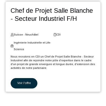
Programmation de machines de précision.
Voir l'offre
Programmation de machines d'assemblage.
Participation aux différentes phases du projet, de l'étude à
la documentation en passant par le développement, la
mise en service et les tests.
Ingénieur Projet Production
Planification et suivi du déroulement du projet en
collaboration avec les différentes parties prenantes et les
chefs de projets.
Thermique H/F
Fourniture de support technique et participation aux
déplacements chez les clients.
Suisse - Genève
CDI
Ingénierie Industrielle et Life-
Science
Nous recrutons en CDI un Ingénieur Projet Production Thermique
H/F afin de rejoindre notre pôle d'expertise, dans le cadre d'un
projet de grande envergure et longue durée, d'extension des
activités industrielles de notre partenaire.
En tant que Ingénieur Projet Production Thermique H/F, votre rôle
sera :