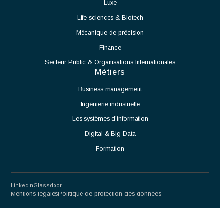
qualité.
Participer à la définition et à la mise en œuvre des
processus de production.
Accompagner le démarrage des équipements et des
moyens de production.
Identifier les contraintes techniques liées à l'exploitation
de la salle blanche et proposer des solutions adaptées.
Assurer la montée en cadence des activités de production.
Veiller au respect des normes et procédures applicables
aux salles blanches.
Travailler en étroite collaboration avec les équipes
Méthodes, Contrôle Qualité et Production.
Participer à l'amélioration continue des procédés et des
performances opérationnelles.
Partnership for excellence
Antaes
Choisir Antaes