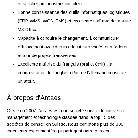
Diplôme d’ingénieur (Master) en ingénierie industrielle
logistique ou management de la supply chain.
Certification en Lean management (Black Belt) et/ou e
gestion de projet (PMI, Hermes ou équivalent).
Expérience confirmée (minimum 5 ans) en gestion de
projets logistiques, idéalement dans un environnemen
hospitalier ou industriel complexe.
Bonne connaissance des outils informatiques logistiq
(ERP, WMS, WCS, TMS) et excellente maîtrise de la s
MS Office.
Capacité à conduire le changement, à communiquer
efficacement avec des interlocuteurs variés et à fédér
autour de projets transverses.
Excellente maîtrise du français (oral et écrit) ; la