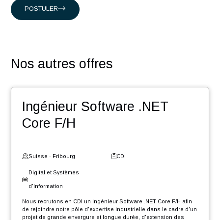
Une équipe dynamique dans un esprit start-up
Un accompagnement humain et un suivi de l’évolution
votre carrière
Des challenges pour contribuer au développement de
votre réseau
Des événements : team building, meet-up, workshop,
Winter Event …
Une entreprise certifiée @HappyAtWork et ayant une
politique RSE engagée (médaille d’or Ecovadis2023)
POSTULER
Nos autres offres