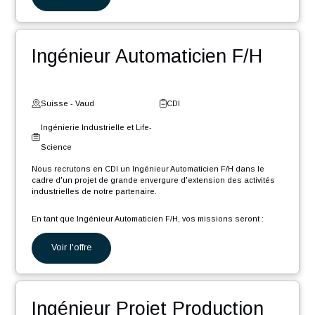
Gestionnaire de données
CAO/PLM F/H
Suisse - Neuchâtel
CDI
Ingénierie Industrielle et Life-
Science
Nous recrutons en CDI un Gestionnaire de données techniques
CAO (Créo) et PLM (Windchill) (F/H) afin de rejoindre notre pôle
d'expertise, dans le cadre d'un projet de grande envergure et
longue durée, d'extension des activités industrielles de notre
partenaire.
En tant que Gestionnaire de données CAO PLM, votre rôle sera :
Voir l'offre
Migrer divers éléments présents dans différents systèmes
d’informations vers l'environnement PLM Windchill