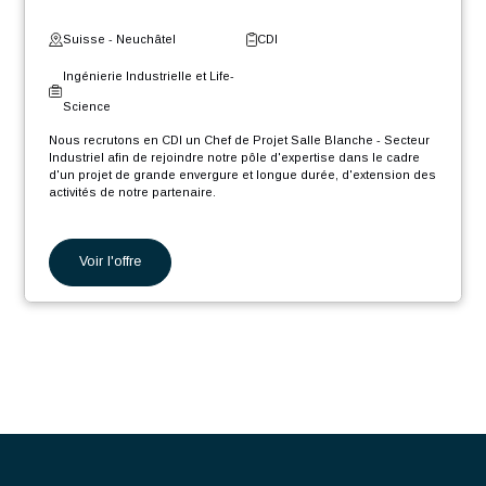
chefs de projets.
Thermique H/F
Fourniture de support technique et participation aux
déplacements chez les clients.
Suisse - Genève
CDI
Ingénierie Industrielle et Life-
Science
Nous recrutons en CDI un Ingénieur Projet Production Thermique
H/F afin de rejoindre notre pôle d'expertise, dans le cadre d'un
projet de grande envergure et longue durée, d'extension des
activités industrielles de notre partenaire.
En tant que Ingénieur Projet Production Thermique H/F, votre rôle
sera :
Voir l'offre
Piloter simultanément plusieurs projets thermiques
complexes et pluridisciplinaires, de l’étude d’opportunité
jusqu’à la mise en service des installations.
Chef de Projet Salle Blanche
Concevoir, coordonner et suivre la réalisation de centrales
thermiques (pompes à chaleur, chaudières, échangeurs de