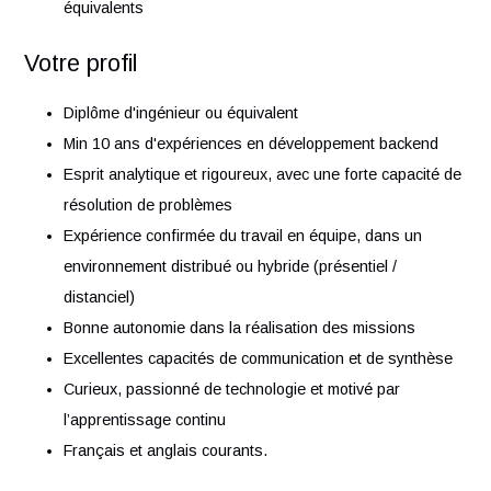
Bonne compréhension des concepts de sécurité
applicative : oAuth2, OIDC, etc.
Bonne connaissance des outils Maven, Git et CI/CD
(Jenkins, SonarQube)
Utilisation de Kafka et Spring Cloud Stream
Développement en environnement containerisé (Docke
Kubernetes)
Expérience des outils de monitoring : Kibana, Grafana
équivalents
Votre profil
Diplôme d'ingénieur ou équivalent
Min 10 ans d'expériences en développement backend
Esprit analytique et rigoureux, avec une forte capacité
résolution de problèmes
Expérience confirmée du travail en équipe, dans un