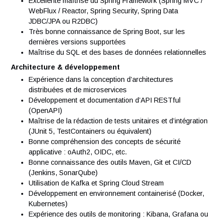
Compétences techniques requises :
Langages & Frameworks
Maîtrise du Java 17 minimum (idéalement 21+), y com
la programmation fonctionnelle
Excellente maîtrise du Spring Framework (Spring MVC
WebFlux / Reactor, Spring Security, Spring Data
JDBC/JPA ou R2DBC)
Très bonne connaissance de Spring Boot, sur les
dernières versions supportées
Maîtrise du SQL et des bases de données relationnel
Architecture & développement
Expérience dans la conception d’architectures
distribuées et de microservices
Développement et documentation d’API RESTful
(OpenAPI)
Maîtrise de la rédaction de tests unitaires et d’intégra
(JUnit 5, TestContainers ou équivalent)