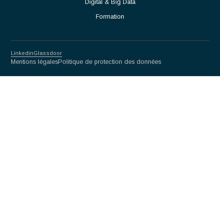
Partnership for excellence
Antaes
Choisir Antaes
Nos Expertises
Actualités
Contact
Secteurs
Luxe
Life sciences & Biotech
Mécanique de précision