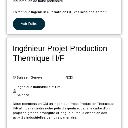
Nous recrutons en CDI un Gestionnaire de données techniques
CAO (Créo) et PLM (Windchill) (F/H) afin de rejoindre notre pôle
d'expertise, dans le cadre d'un projet de grande envergure et
longue durée, d'extension des activités industrielles de notre
partenaire.
En tant que Gestionnaire de données CAO PLM, votre rôle sera :
Voir l'offre
Migrer divers éléments présents dans différents systèmes
d’informations vers l'environnement PLM Windchill
Créer/modifier/mettre à jour diverses maquettes CAO et
Ingénieur Automaticien F/H
mises en plan de l'ancien environnement PLM sous CREO
et Windchill
Être en soutien des équipes client pour accompagner le
déploiement des nouvelles méthodologies PLM
Suisse - Vaud
CDI
Ingénierie Industrielle et Life-
Science
Nous recrutons en CDI un Ingénieur Automaticien F/H dans le
cadre d'un projet de grande envergure d'extension des activités