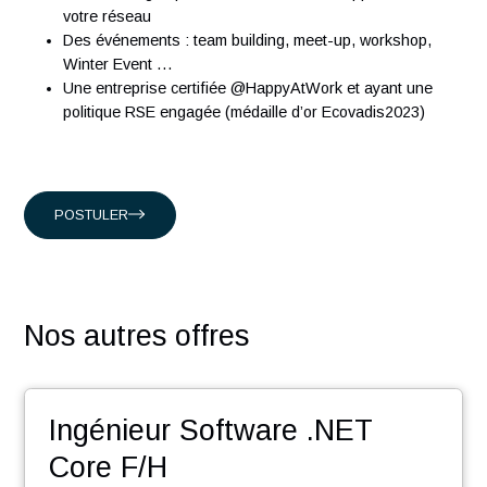
Présents en Suisse, à Singapour, à Hong-Kong et en Franc
nous accompagnons nos clients suisses, et internationaux
intervenant dans les domaines suivants :
Conseil en organisation et transformation
Ingénierie Industrielle
Management des systèmes d'Information
En rejoignant nos équipes vous découvrirez :
Une équipe dynamique dans un esprit start-up
Un accompagnement humain et un suivi de l’évolution
votre carrière
Des challenges pour contribuer au développement de
votre réseau
Des événements : team building, meet-up, workshop,
Winter Event …
Une entreprise certifiée @HappyAtWork et ayant une
politique RSE engagée (médaille d’or Ecovadis2023)