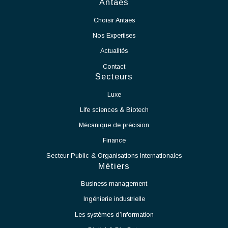
mise en service et levée des réserves.
En tant que Chef de Projet Salle Blanche, vos missions seront :
Voir l'offre
Assurer le pilotage global du projet de mise en production
de la salle blanche.
Définir et suivre les plannings, budgets, ressources et
indicateurs de performance.
Coordonner les différents intervenants internes et
externes.
Garantir le respect des délais, des coûts et des exigences
qualité.
Participer à la définition et à la mise en œuvre des
processus de production.
Accompagner le démarrage des équipements et des
moyens de production.
Identifier les contraintes techniques liées à l'exploitation
de la salle blanche et proposer des solutions adaptées.
Assurer la montée en cadence des activités de production.
Veiller au respect des normes et procédures applicables
aux salles blanches.
Travailler en étroite collaboration avec les équipes
Méthodes, Contrôle Qualité et Production.
Participer à l'amélioration continue des procédés et des
performances opérationnelles.