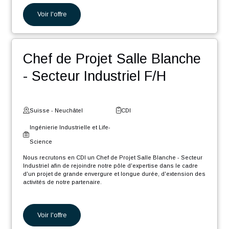
industrielles de notre partenaire.
En tant que Ingénieur Automaticien F/H, vos missions seront :
Programmation de machines de précision.
Voir l'offre
Programmation de machines d'assemblage.
Participation aux différentes phases du projet, de l'étude à
la documentation en passant par le développement, la
mise en service et les tests.
Ingénieur Projet Production
Planification et suivi du déroulement du projet en
collaboration avec les différentes parties prenantes et les
chefs de projets.
Thermique H/F
Fourniture de support technique et participation aux
déplacements chez les clients.
Suisse - Genève
CDI
Ingénierie Industrielle et Life-
Science
Nous recrutons en CDI un Ingénieur Projet Production Thermique
H/F afin de rejoindre notre pôle d'expertise, dans le cadre d'un
projet de grande envergure et longue durée, d'extension des