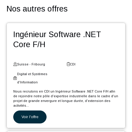
votre réseau
Des événements : team building, meet-up, workshop,
Winter Event …
Une entreprise certifiée @HappyAtWork et ayant une
politique RSE engagée (médaille d’or Ecovadis2023)
POSTULER
Nos autres offres
Ingénieur Software .NET