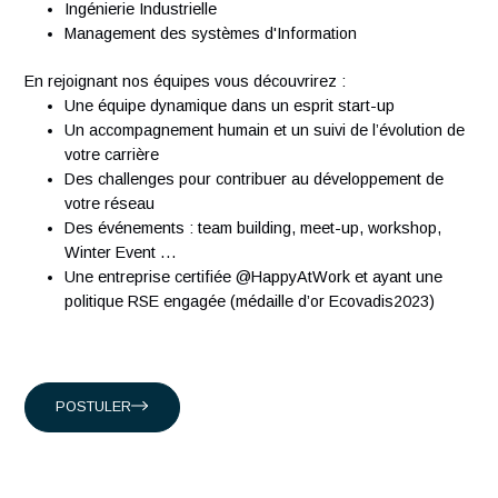
Créée en 2007, Antaes est une société suisse de conseil e
management et technologie classée dans le top 15 des
sociétés de conseil en Suisse. Nous comptons plus de 300
ingénieurs expérimentés qui partagent notre passion.
Présents en Suisse, à Singapour, à Hong-Kong et en Franc
nous accompagnons nos clients suisses, et internationaux
intervenant dans les domaines suivants :
Conseil en organisation et transformation
Ingénierie Industrielle
Management des systèmes d'Information
En rejoignant nos équipes vous découvrirez :
Une équipe dynamique dans un esprit start-up
Un accompagnement humain et un suivi de l’évolution
votre carrière
Des challenges pour contribuer au développement de