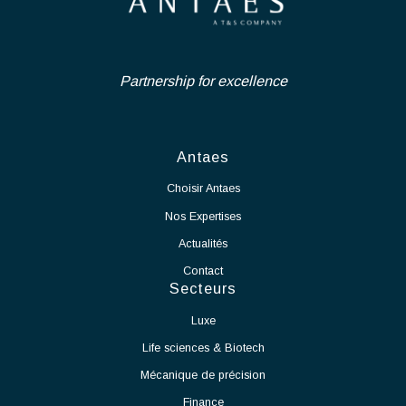
Ingénierie Industrielle et Life-
au long des différentes phases du projet.
Coordonner l’ensemble des parties prenantes internes et
Science
externes (bureaux d’études, entreprises, fournisseurs,
exploitants) et piloter les consultations, analyses d’offres
Nous recrutons en CDI un Chef de Projet Salle Blanche - Secteur
et marchés de travaux.
Industriel afin de rejoindre notre pôle d'expertise dans le cadre
Gérer les aspects administratifs et financiers des projets,
d'un projet de grande envergure et longue durée, d'extension des
ainsi que les phases de réception des ouvrages, essais,
activités de notre partenaire.
mise en service et levée des réserves.
En tant que Chef de Projet Salle Blanche, vos missions seront :
Voir l'offre
Assurer le pilotage global du projet de mise en production
de la salle blanche.
Définir et suivre les plannings, budgets, ressources et
indicateurs de performance.
Coordonner les différents intervenants internes et
externes.
Garantir le respect des délais, des coûts et des exigences
qualité.
Participer à la définition et à la mise en œuvre des
processus de production.
Accompagner le démarrage des équipements et des
moyens de production.
Identifier les contraintes techniques liées à l'exploitation