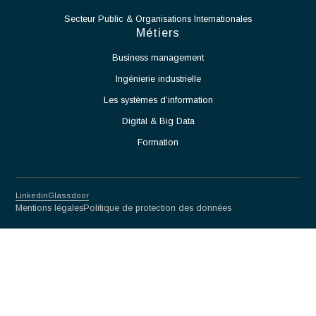
de la salle blanche et proposer des solutions adaptées.
Assurer la montée en cadence des activités de production.
Veiller au respect des normes et procédures applicables
aux salles blanches.
Travailler en étroite collaboration avec les équipes
Méthodes, Contrôle Qualité et Production.
Participer à l'amélioration continue des procédés et des
performances opérationnelles.
Partnership for excellence
Antaes
Choisir Antaes
Nos Expertises
Actualités
Contact