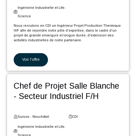
Suisse - Vaud
CDI
Ingénierie Industrielle et Life-
Science
Nous recrutons en CDI un Ingénieur Automaticien F/H dans le
cadre d'un projet de grande envergure d'extension des activités
industrielles de notre partenaire.
En tant que Ingénieur Automaticien F/H, vos missions seront :
Programmation de machines de précision.
Voir l'offre
Programmation de machines d'assemblage.
Participation aux différentes phases du projet, de l'étude à
la documentation en passant par le développement, la
mise en service et les tests.
Ingénieur Projet Production
Planification et suivi du déroulement du projet en
collaboration avec les différentes parties prenantes et les
chefs de projets.
Thermique H/F
Fourniture de support technique et participation aux
déplacements chez les clients.
Suisse - Genève
CDI