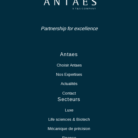
principe, plans, estimations budgétaires et plannings.
Suisse - Neuchâtel
CDI
Assurer la gestion complète des projets (coûts, délais,
qualité, risques) et garantir l’atteinte des objectifs fixés tout
Ingénierie Industrielle et Life-
au long des différentes phases du projet.
Coordonner l’ensemble des parties prenantes internes et
Science
externes (bureaux d’études, entreprises, fournisseurs,
exploitants) et piloter les consultations, analyses d’offres
Nous recrutons en CDI un Chef de Projet Salle Blanche - Secteur
et marchés de travaux.
Industriel afin de rejoindre notre pôle d'expertise dans le cadre
Gérer les aspects administratifs et financiers des projets,
d'un projet de grande envergure et longue durée, d'extension des
ainsi que les phases de réception des ouvrages, essais,
activités de notre partenaire.
mise en service et levée des réserves.
En tant que Chef de Projet Salle Blanche, vos missions seront :
Voir l'offre
Assurer le pilotage global du projet de mise en production
de la salle blanche.
Définir et suivre les plannings, budgets, ressources et
indicateurs de performance.
Coordonner les différents intervenants internes et
externes.
Garantir le respect des délais, des coûts et des exigences
qualité.
Participer à la définition et à la mise en œuvre des
processus de production.