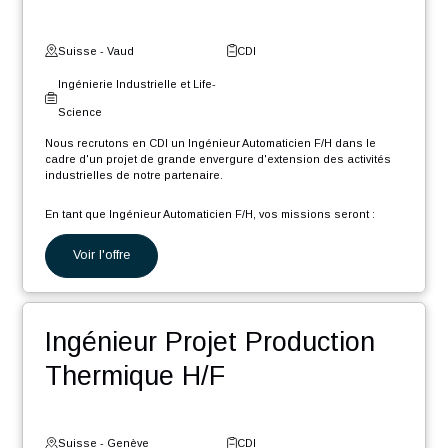
CAO/PLM F/H
Suisse - Neuchâtel
CDI
Ingénierie Industrielle et Life-
Science
Nous recrutons en CDI un Gestionnaire de données techniques
CAO (Créo) et PLM (Windchill) (F/H) afin de rejoindre notre pôle
d'expertise, dans le cadre d'un projet de grande envergure et
longue durée, d'extension des activités industrielles de notre
partenaire.
En tant que Gestionnaire de données CAO PLM, votre rôle sera :
Voir l'offre
Migrer divers éléments présents dans différents systèmes
d’informations vers l'environnement PLM Windchill
Créer/modifier/mettre à jour diverses maquettes CAO et
Ingénieur Automaticien F/H
mises en plan de l'ancien environnement PLM sous CREO
et Windchill