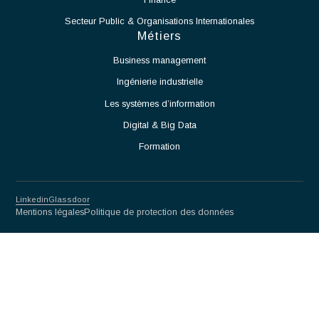
Accompagner le démarrage des équipements et des
moyens de production.
Identifier les contraintes techniques liées à l'exploitation
de la salle blanche et proposer des solutions adaptées.
Assurer la montée en cadence des activités de production.
Veiller au respect des normes et procédures applicables
aux salles blanches.
Travailler en étroite collaboration avec les équipes
Méthodes, Contrôle Qualité et Production.
Participer à l'amélioration continue des procédés et des
performances opérationnelles.
Partnership for excellence
Antaes
Choisir Antaes
Nos Expertises