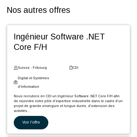
votre carrière
Des challenges pour contribuer au développement de
votre réseau
Des événements : team building, meet-up, workshop,
Winter Event …
Une entreprise certifiée @HappyAtWork et ayant une
politique RSE engagée (médaille d’or Ecovadis2023)
POSTULER
Nos autres offres