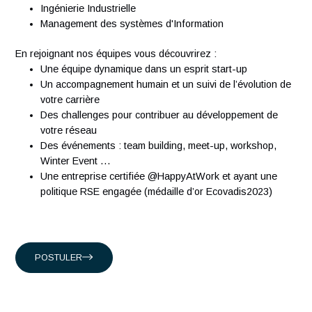
À propos d'Antaes
Créée en 2007, Antaes est une société suisse de conseil e
management et technologie classée dans le top 15 des
sociétés de conseil en Suisse. Nous comptons plus de 300
ingénieurs expérimentés qui partagent notre passion.
Présents en Suisse, à Singapour, à Hong-Kong et en Franc
nous accompagnons nos clients suisses, et internationaux
intervenant dans les domaines suivants :
Conseil en organisation et transformation
Ingénierie Industrielle
Management des systèmes d'Information
En rejoignant nos équipes vous découvrirez :
Une équipe dynamique dans un esprit start-up
Un accompagnement humain et un suivi de l’évolution