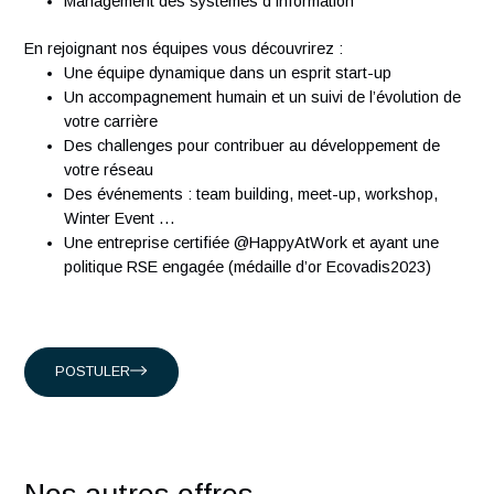
À propos d'Antaes
Créée en 2007, Antaes est une société suisse de conseil e
management et technologie classée dans le top 15 des
sociétés de conseil en Suisse. Nous comptons plus de 300
ingénieurs expérimentés qui partagent notre passion.
Présents en Suisse, à Singapour, à Hong-Kong et en Franc
nous accompagnons nos clients suisses, et internationaux
intervenant dans les domaines suivants :
Conseil en organisation et transformation
Ingénierie Industrielle
Management des systèmes d'Information
En rejoignant nos équipes vous découvrirez :
Une équipe dynamique dans un esprit start-up
Un accompagnement humain et un suivi de l’évolution
votre carrière
Des challenges pour contribuer au développement de