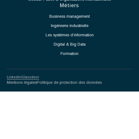
Identifier les contraintes techniques liées à l'exploitation
de la salle blanche et proposer des solutions adaptées.
Assurer la montée en cadence des activités de production.
Veiller au respect des normes et procédures applicables
aux salles blanches.
Travailler en étroite collaboration avec les équipes
Méthodes, Contrôle Qualité et Production.
Participer à l'amélioration continue des procédés et des
performances opérationnelles.
Partnership for excellence
Antaes
Choisir Antaes
Nos Expertises
Actualités