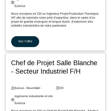
Suisse - Vaud
CDI
Ingénierie Industrielle et Life-
Science
Nous recrutons en CDI un Ingénieur Automaticien F/H dans le
cadre d'un projet de grande envergure d'extension des activités
industrielles de notre partenaire.
En tant que Ingénieur Automaticien F/H, vos missions seront :
Programmation de machines de précision.
Voir l'offre
Programmation de machines d'assemblage.
Participation aux différentes phases du projet, de l'étude à
la documentation en passant par le développement, la
mise en service et les tests.
Ingénieur Projet Production
Planification et suivi du déroulement du projet en
collaboration avec les différentes parties prenantes et les
chefs de projets.
Thermique H/F
Fourniture de support technique et participation aux
déplacements chez les clients.