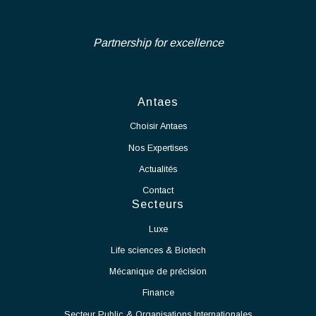
qualité, risques) et garantir l’atteinte des objectifs fixés tout
Ingénierie Industrielle et Life-
au long des différentes phases du projet.
Coordonner l’ensemble des parties prenantes internes et
Science
externes (bureaux d’études, entreprises, fournisseurs,
exploitants) et piloter les consultations, analyses d’offres
Nous recrutons en CDI un Chef de Projet Salle Blanche - Secteur
et marchés de travaux.
Industriel afin de rejoindre notre pôle d'expertise dans le cadre
Gérer les aspects administratifs et financiers des projets,
d'un projet de grande envergure et longue durée, d'extension des
ainsi que les phases de réception des ouvrages, essais,
activités de notre partenaire.
mise en service et levée des réserves.
En tant que Chef de Projet Salle Blanche, vos missions seront :
Voir l'offre
Assurer le pilotage global du projet de mise en production
de la salle blanche.
Définir et suivre les plannings, budgets, ressources et
indicateurs de performance.
Coordonner les différents intervenants internes et
externes.
Garantir le respect des délais, des coûts et des exigences
qualité.
Participer à la définition et à la mise en œuvre des
processus de production.
Accompagner le démarrage des équipements et des
moyens de production.