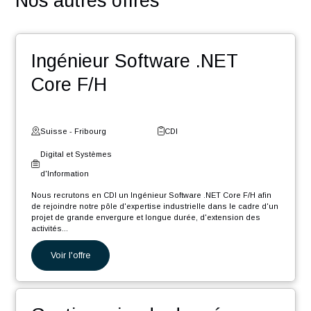
votre réseau
Des événements : team building, meet-up, workshop,
Winter Event …
Une entreprise certifiée @HappyAtWork et ayant une
politique RSE engagée (médaille d’or Ecovadis2023)
POSTULER
Nos autres offres
Ingénieur Software .NET