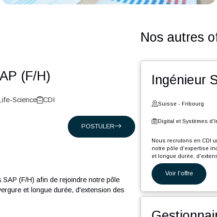
Nos a
es SAP (F/H)
Ing
elle et Life-Science
CDI
Suiss
Digita
POSTULER
Nous rec
notre pô
et longu