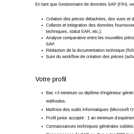
Nous recrutons en CDI un Gestionnaire de d
d'expertise, dans le cadre d'un projet de gr
activités industrielles de notre partenaire.
En tant que Gestionnaire de données SAP (F/
Création des pièces détachées, des vu
Collecte et intégration des données fo
techniques, statut EAR, etc.).
Analyse comparative entre les nouvell
SAP.
Rédaction de la documentation techniqu
Suivi du workflow de création des pièce
Votre profil
Bac +3 minimum ou diplôme d’ingénieur 