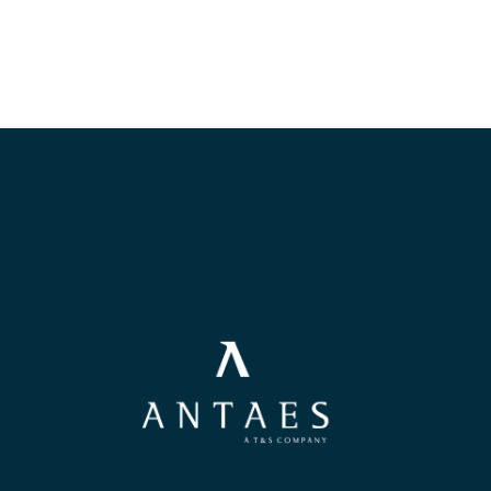
Une entreprise certifiée @HappyAtWork
d’or Ecovadis2023)
POSTULER