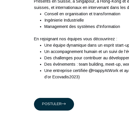
du masculin a pour but de faciliter la lecture 
À propos d'Antaes
Créée en 2007, Antaes est une société suis
classée dans le top 15 des sociétés de con
ingénieurs expérimentés qui partagent notre
Présents en Suisse, à Singapour, à Hong-K
suisses, et internationaux en intervenant da
Conseil en organisation et transformat
Ingénierie Industrielle
Management des systèmes d'Informati
En rejoignant nos équipes vous découvrirez 
Une équipe dynamique dans un esprit 
Un accompagnement humain et un suivi d
Des challenges pour contribuer au dé
Des événements : team building, meet