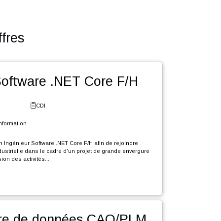
utres offres
énieur Software .NET Core F/H
e - Fribourg
CDI
l et Systèmes d'Information
rutons en CDI un Ingénieur Software .NET Core F/H afin de rejoindre
le d'expertise industrielle dans le cadre d'un projet de grande envergure
e durée, d'extension des activités...