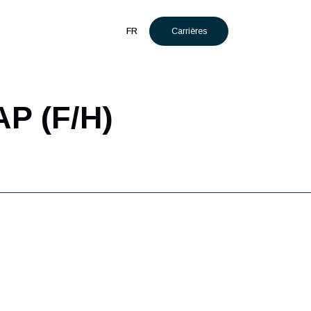
Carrières
t
Actualités
FR
s SAP (F/H)