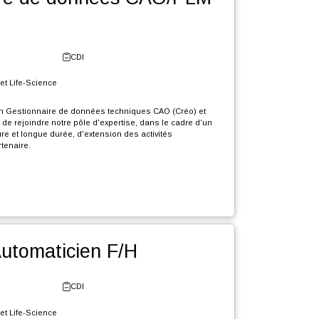
r l'offre
tionnaire de données CAO/PLM
e - Neuchâtel
CDI
erie Industrielle et Life-Science
crutons en CDI un Gestionnaire de données techniques CAO (Créo) et
dchill) (F/H) afin de rejoindre notre pôle d'expertise, dans le cadre d'un
e grande envergure et longue durée, d'extension des activités
elles de notre partenaire.
que Gestionnaire de données CAO PLM, votre rôle sera :
r l'offre
igrer divers éléments présents dans différents systèmes d’informations
ers l'environnement PLM Windchill