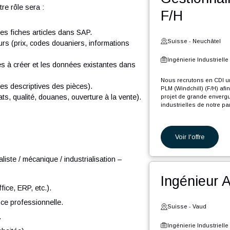
Voi
onnées SAP (F/H) afin de rejoindre notre pôle
ande envergure et longue durée, d'extension des
Ges
H), votre rôle sera :
F/H
es et des fiches articles dans SAP.
Suiss
urnisseurs (prix, codes douaniers, informations
Ingéni
es pièces à créer et les données existantes dans
Nous re
e (fiches descriptives des pièces).
PLM (Win
s (achats, qualité, douanes, ouverture à la vente).
projet d
industri
En tant 
Voi
M
v
généraliste / mécanique / industrialisation –