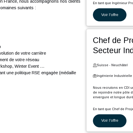
du texte.
Suiss
Ingéni
se de conseil en management et technologie
seil en Suisse. Nous comptons plus de 300
Nous rec
rejoindr
 passion.
longue d
ong et en France, nous accompagnons nos clients
En tant 
ns les domaines suivants :
ion
Voi
P
p
i
on
C
(
Che
d
:
o
start-up
Sec
É
e l’évolution de votre carrière
s
b
veloppement de votre réseau
A
Suiss
-up, workshop, Winter Event …