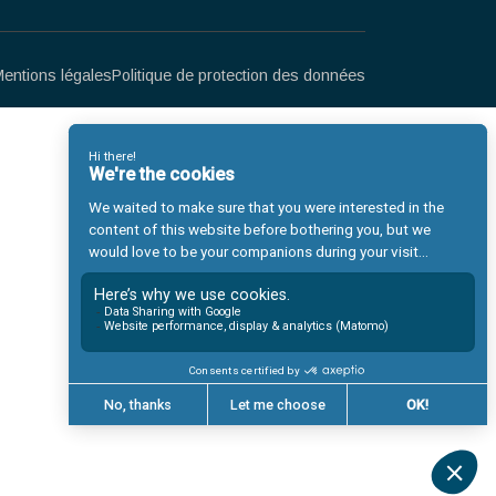
Luxe
Business management
Life sciences & Biotech
Ingénierie industrielle
Mécanique de précision
Les systèmes d’information
Finance
Digital & Big Data
Secteur Public & Organisations
Formation
Internationales
Mentions légales
Politique de protection des donn