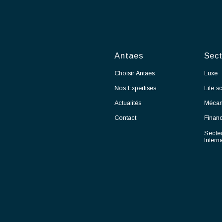
b
A
V
b
T
Q
P
o
Antaes