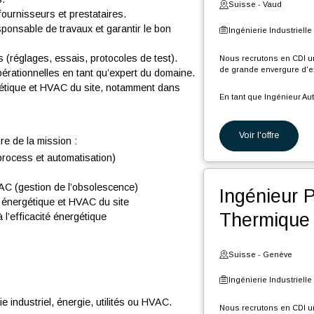
Voi
M
la phase de conception jusqu’à l’exécution en
v
 charges et les standards du site.
C
C dans le cadre de projets industriels (gestion de la
l
Ing
Ê
avancement et coordination technique).
n
pour les consultations fournisseurs et encadrer les
xternes.
Suiss
i des fournisseurs et prestataires.
 que responsable de travaux et garantir le bon
Ingéni
allations (réglages, essais, protocoles de test).
Nous rec
de grand
ipes opérationnelles en tant qu’expert du domaine.
égie énergétique et HVAC du site, notamment dans
En tant 
nuel.
P
Voi
P
 le cadre de la mission :
P
ères (process et automatisation)
d
t
nsats
P
ions HVAC (gestion de l’obsolescence)