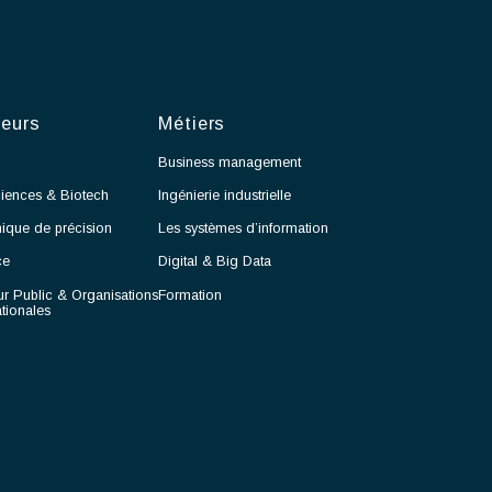
lanche et proposer des solutions adaptées.
ssurer la montée en cadence des activités de production.
eiller au respect des normes et procédures applicables aux salles
lanches.
ravailler en étroite collaboration avec les équipes Méthodes, Contrôle
ualité et Production.
articiper à l'amélioration continue des procédés et des performances
pérationnelles.
Secteurs
Métiers