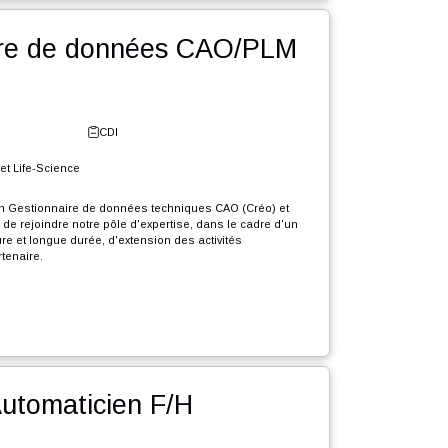
e durée, d'extension des activités...
r l'offre
tionnaire de données CAO/PLM
e - Neuchâtel
CDI
erie Industrielle et Life-Science
crutons en CDI un Gestionnaire de données techniques CAO (Créo) et
dchill) (F/H) afin de rejoindre notre pôle d'expertise, dans le cadre d'un
e grande envergure et longue durée, d'extension des activités
elles de notre partenaire.
que Gestionnaire de données CAO PLM, votre rôle sera :