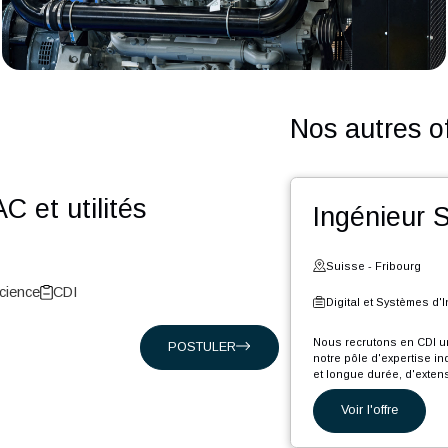
Nos a
 HVAC et utilités
Ing
Suiss
t Life-Science
CDI
Digita
Nous rec
POSTULER
notre pô