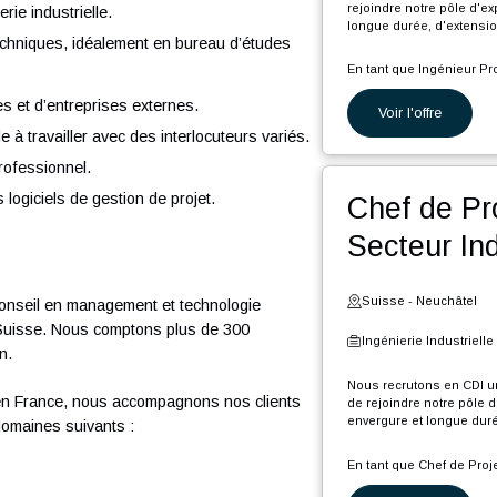
Ing
d
sterplan énergétique et HVAC du site
F
The
l
lles et à l’efficacité énergétique
Suiss
Ingéni
n génie industriel, énergie, utilités ou HVAC.
Nous rec
rejoindr
ingénierie industrielle.
longue d
ojets techniques, idéalement en bureau d’études
En tant 
stataires et d’entreprises externes.
Voi
P
p
titude à travailler avec des interlocuteurs variés.
i
glais professionnel.
C
(
 et des logiciels de gestion de projet.
Che
d
o
Sec
É