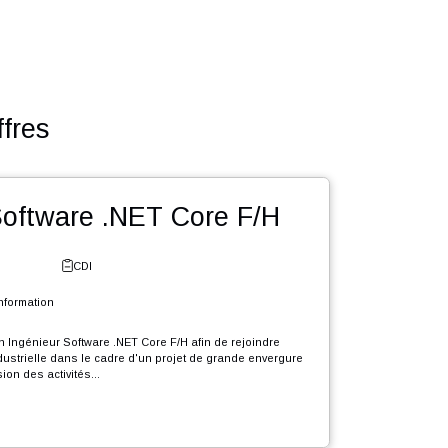
utres offres
énieur Software .NET Core F/H
e - Fribourg
CDI
l et Systèmes d'Information
rutons en CDI un Ingénieur Software .NET Core F/H afin de rejoindre
le d'expertise industrielle dans le cadre d'un projet de grande envergure