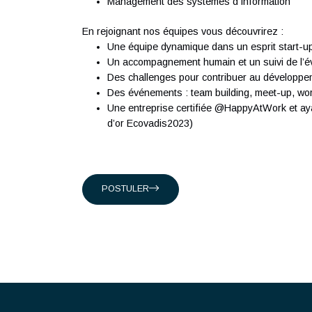
À propos d'Antaes
Créée en 2007, Antaes est une société suis
classée dans le top 15 des sociétés de con
ingénieurs expérimentés qui partagent notre
Présents en Suisse, à Singapour, à Hong-K
suisses, et internationaux en intervenant da
Conseil en organisation et transformat
Ingénierie Industrielle
Management des systèmes d'Informati
En rejoignant nos équipes vous découvrirez 
Une équipe dynamique dans un esprit 
Un accompagnement humain et un suivi d
Des challenges pour contribuer au dé
Des événements : team building, meet
Une entreprise certifiée @HappyAtWork
d’or Ecovadis2023)