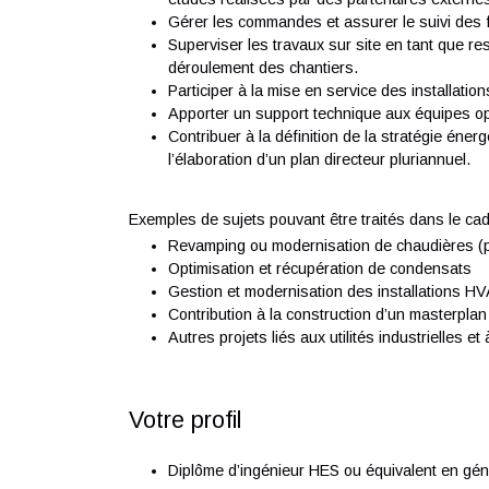
Responsabilités principales :
Réaliser des études techniques depuis 
respectant les exigences du cahier des
Piloter les lots utilités, énergie et HVA
sécurité, budget, planning, suivi de l’
Rédiger les spécifications techniques 
études réalisées par des partenaires e
Gérer les commandes et assurer le suiv
Superviser les travaux sur site en tant
déroulement des chantiers.
Participer à la mise en service des inst
Apporter un support technique aux équ
Contribuer à la définition de la strat
l’élaboration d’un plan directeur plurian
Exemples de sujets pouvant être traités dans
Revamping ou modernisation de chaudi
Optimisation et récupération de conde
Gestion et modernisation des installat