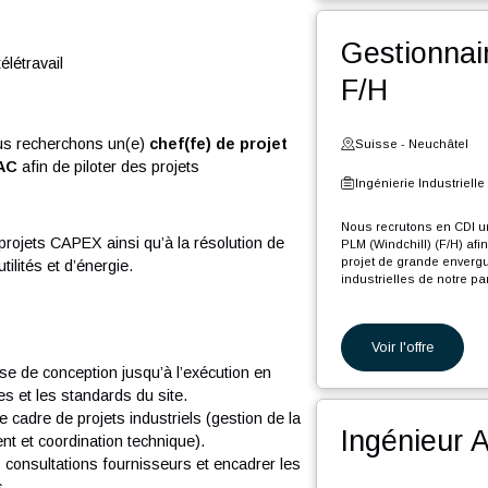
et longu
Voi
Ges
our de télétravail
F/H
iels, nous recherchons un(e)
chef(fe) de projet
Suiss
s et HVAC
afin de piloter des projets
Ingéni
r site.
Nous re
tion de projets CAPEX ainsi qu’à la résolution de
PLM (Win
projet d
ons d’utilités et d’énergie.
industri
En tant 