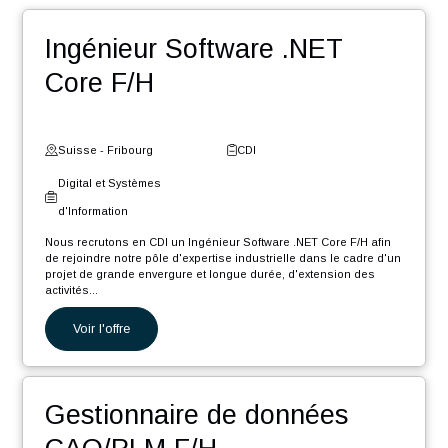
Une entreprise certifiée @HappyAtWork et ayant une
politique RSE engagée (médaille d’or Ecovadis2023)
POSTULER
Nos autres offres
Ingénieur Software .NET
Core F/H