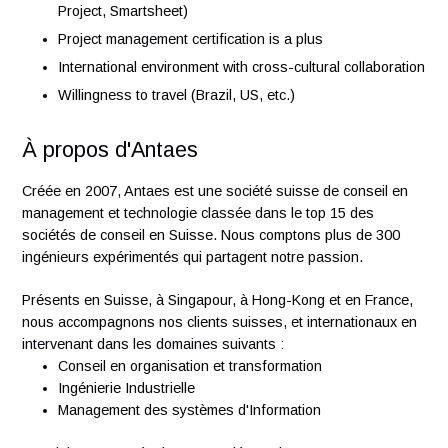
Fluent in English and French (Portuguese is a plus)
Solid experience in Tech Transfer / CMC (ideally with
biologics)
Experience in project execution across Quality, Supply
Chain, and Manufacturing
Good knowledge of project management tools (e.g., 
Project, Smartsheet)
Project management certification is a plus
International environment with cross-cultural collabora
Willingness to travel (Brazil, US, etc.)
À propos d'Antaes
Créée en 2007, Antaes est une société suisse de conseil e
management et technologie classée dans le top 15 des