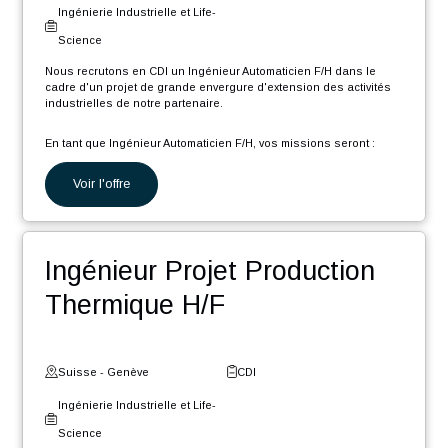
Ingénierie Industrielle et Life-
Science
Nous recrutons en CDI un Gestionnaire de données techniques
CAO (Créo) et PLM (Windchill) (F/H) afin de rejoindre notre pôle
d'expertise, dans le cadre d'un projet de grande envergure et
longue durée, d'extension des activités industrielles de notre
partenaire.
En tant que Gestionnaire de données CAO PLM, votre rôle sera :
Voir l'offre
Migrer divers éléments présents dans différents systèmes
d’informations vers l'environnement PLM Windchill
Créer/modifier/mettre à jour diverses maquettes CAO et
Ingénieur Automaticien F/H
mises en plan de l'ancien environnement PLM sous CREO
et Windchill
Être en soutien des équipes client pour accompagner le
déploiement des nouvelles méthodologies PLM
Suisse - Vaud
CDI
Ingénierie Industrielle et Life-
Science