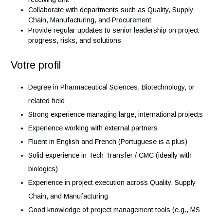
Define timelines, track KPIs, and ensure project
milestones are met
Manage project risks and implement mitigation strateg
Organize project meetings and ensure clear
communication across teams
Support on-site activities and team readiness at the
receiving unit
Collaborate with departments such as Quality, Supply
Chain, Manufacturing, and Procurement
Provide regular updates to senior leadership on projec
progress, risks, and solutions
Votre profil
Degree in Pharmaceutical Sciences, Biotechnology, or
related field
Strong experience managing large, international proje
Experience working with external partners