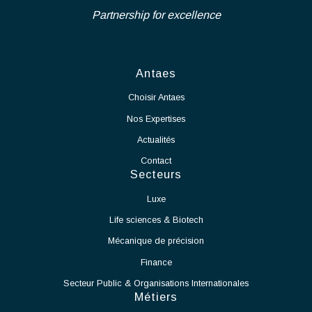
Nous recrutons en CDI un Chef de Projet Salle Blanche - Secteur
et marchés de travaux.
Industriel afin de rejoindre notre pôle d'expertise dans le cadre
Gérer les aspects administratifs et financiers des projets,
d'un projet de grande envergure et longue durée, d'extension des
ainsi que les phases de réception des ouvrages, essais,
activités de notre partenaire.
mise en service et levée des réserves.
En tant que Chef de Projet Salle Blanche, vos missions seront :
Voir l'offre
Assurer le pilotage global du projet de mise en production
de la salle blanche.
Définir et suivre les plannings, budgets, ressources et
indicateurs de performance.
Coordonner les différents intervenants internes et
externes.
Garantir le respect des délais, des coûts et des exigences
qualité.
Participer à la définition et à la mise en œuvre des
processus de production.
Accompagner le démarrage des équipements et des
moyens de production.
Identifier les contraintes techniques liées à l'exploitation
de la salle blanche et proposer des solutions adaptées.
Assurer la montée en cadence des activités de production.
Veiller au respect des normes et procédures applicables
aux salles blanches.