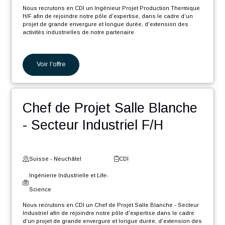
Nous recrutons en CDI un Ingénieur Automaticien F/H dans le
cadre d'un projet de grande envergure d'extension des activités
industrielles de notre partenaire.
En tant que Ingénieur Automaticien F/H, vos missions seront :
Programmation de machines de précision.
Voir l'offre
Programmation de machines d'assemblage.
Participation aux différentes phases du projet, de l'étude à
la documentation en passant par le développement, la
mise en service et les tests.
Ingénieur Projet Production
Planification et suivi du déroulement du projet en
collaboration avec les différentes parties prenantes et les
chefs de projets.
Thermique H/F
Fourniture de support technique et participation aux
déplacements chez les clients.
Suisse - Genève
CDI
Ingénierie Industrielle et Life-
Science