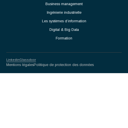
Travailler en étroite collaboration avec les équipes
Méthodes, Contrôle Qualité et Production.
Participer à l'amélioration continue des procédés et des
performances opérationnelles.
Partnership for excellence
Antaes
Choisir Antaes
Nos Expertises
Actualités
Contact
Secteurs
Luxe