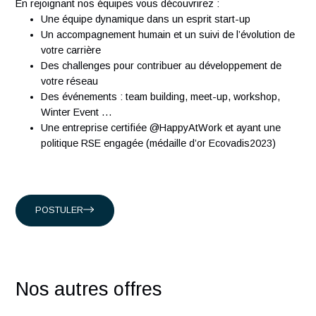
sociétés de conseil en Suisse. Nous comptons plus de 300
ingénieurs expérimentés qui partagent notre passion.
Présents en Suisse, à Singapour, à Hong-Kong et en Franc
nous accompagnons nos clients suisses, et internationaux
intervenant dans les domaines suivants :
Conseil en organisation et transformation
Ingénierie Industrielle
Management des systèmes d'Information
En rejoignant nos équipes vous découvrirez :
Une équipe dynamique dans un esprit start-up
Un accompagnement humain et un suivi de l’évolution
votre carrière
Des challenges pour contribuer au développement de
votre réseau
Des événements : team building, meet-up, workshop,
Winter Event …