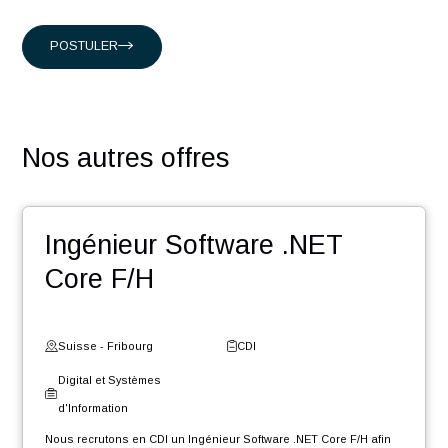
En rejoignant nos équipes vous découvrirez :
Une équipe dynamique dans un esprit start-up
Un accompagnement humain et un suivi de l’évolution
votre carrière
Des challenges pour contribuer au développement de
votre réseau
Des événements : team building, meet-up, workshop,
Winter Event …
Une entreprise certifiée @HappyAtWork et ayant une
politique RSE engagée (médaille d’or Ecovadis2023)
POSTULER