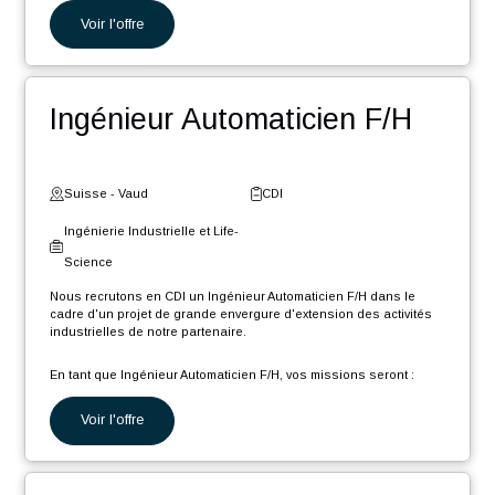
Gestionnaire de données
CAO/PLM F/H
Suisse - Neuchâtel
CDI
Ingénierie Industrielle et Life-
Science
Nous recrutons en CDI un Gestionnaire de données techniques
CAO (Créo) et PLM (Windchill) (F/H) afin de rejoindre notre pôle
d'expertise, dans le cadre d'un projet de grande envergure et
longue durée, d'extension des activités industrielles de notre
partenaire.
En tant que Gestionnaire de données CAO PLM, votre rôle sera :
Voir l'offre