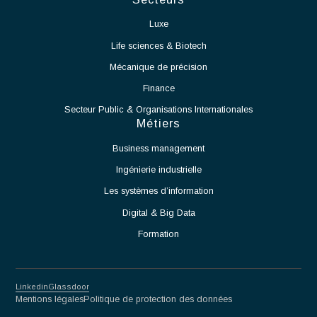
externes.
Garantir le respect des délais, des coûts et des exigences
qualité.
Participer à la définition et à la mise en œuvre des
processus de production.
Accompagner le démarrage des équipements et des
moyens de production.
Identifier les contraintes techniques liées à l'exploitation
de la salle blanche et proposer des solutions adaptées.
Assurer la montée en cadence des activités de production.
Veiller au respect des normes et procédures applicables
aux salles blanches.
Travailler en étroite collaboration avec les équipes
Méthodes, Contrôle Qualité et Production.
Participer à l'amélioration continue des procédés et des
performances opérationnelles.
Partnership for excellence
Antaes