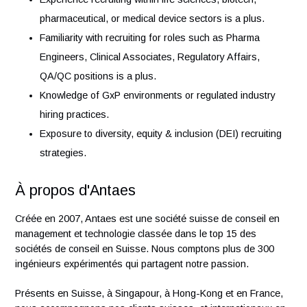
Excellent communication, interpersonal, and
organizational skills.
Ability to build strong relationships with both candidat
and internal stakeholders.
Bachelor's degree in Human Resources, Business, Li
Sciences, or a related field (or equivalent experience).
Preferred Qualifications
Experience recruiting within life sciences, biotech,
pharmaceutical, or medical device sectors is a plus.
Familiarity with recruiting for roles such as Pharma
Engineers, Clinical Associates, Regulatory Affairs,
QA/QC positions is a plus.
Knowledge of GxP environments or regulated industry
hiring practices.