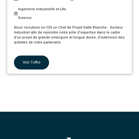
collaboration avec les différentes parties prenantes et les
chefs de projets.
Thermique H/F
Fourniture de support technique et participation aux
déplacements chez les clients.
Suisse - Genève
CDI
Ingénierie Industrielle et Life-
Science
Nous recrutons en CDI un Ingénieur Projet Production Thermique
H/F afin de rejoindre notre pôle d'expertise, dans le cadre d'un
projet de grande envergure et longue durée, d'extension des
activités industrielles de notre partenaire.
En tant que Ingénieur Projet Production Thermique H/F, votre rôle
sera :
Voir l'offre
Piloter simultanément plusieurs projets thermiques
complexes et pluridisciplinaires, de l’étude d’opportunité
jusqu’à la mise en service des installations.
Chef de Projet Salle Blanche
Concevoir, coordonner et suivre la réalisation de centrales
thermiques (pompes à chaleur, chaudières, échangeurs de