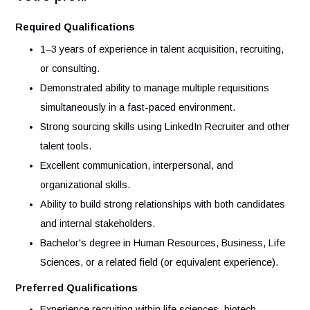
Track and report on key recruiting metrics (time-to-fill,
source of hire, pipeline conversion, etc.).
Identify trends and suggest improvements to enhance
recruitment efficiency.
Contribute to social media content and outreach that
highlights company culture and opportunities.
Votre profil
Required Qualifications
1–3 years of experience in talent acquisition, recruitin
or consulting.
Demonstrated ability to manage multiple requisitions
simultaneously in a fast-paced environment.
Strong sourcing skills using LinkedIn Recruiter and ot
talent tools.