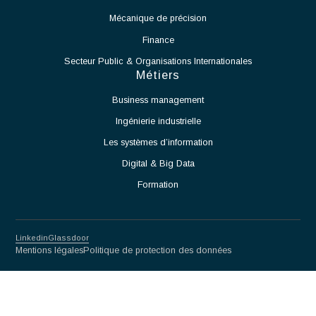
qualité.
Participer à la définition et à la mise en œuvre des
processus de production.
Accompagner le démarrage des équipements et des
moyens de production.
Identifier les contraintes techniques liées à l'exploitation
de la salle blanche et proposer des solutions adaptées.
Assurer la montée en cadence des activités de production.
Veiller au respect des normes et procédures applicables
aux salles blanches.
Travailler en étroite collaboration avec les équipes
Méthodes, Contrôle Qualité et Production.
Participer à l'amélioration continue des procédés et des
performances opérationnelles.
Partnership for excellence
Antaes
Choisir Antaes