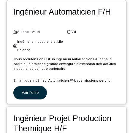
Gestionnaire de données
CAO/PLM F/H
Suisse - Neuchâtel
CDI
Ingénierie Industrielle et Life-
Science
Nous recrutons en CDI un Gestionnaire de données techniques
CAO (Créo) et PLM (Windchill) (F/H) afin de rejoindre notre pôle
d'expertise, dans le cadre d'un projet de grande envergure et
longue durée, d'extension des activités industrielles de notre
partenaire.
En tant que Gestionnaire de données CAO PLM, votre rôle sera :
Voir l'offre
Migrer divers éléments présents dans différents systèmes
d’informations vers l'environnement PLM Windchill