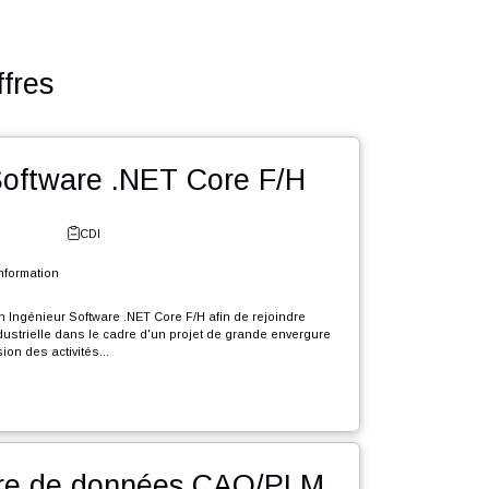
utres offres
énieur Software .NET Core F/H
e - Fribourg
CDI
l et Systèmes d'Information
rutons en CDI un Ingénieur Software .NET Core F/H afin de rejoindre
le d'expertise industrielle dans le cadre d'un projet de grande envergure
e durée, d'extension des activités...