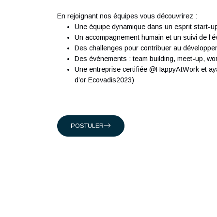
classée dans le top 15 des sociétés de con
ingénieurs expérimentés qui partagent notre
Présents en Suisse, à Singapour, à Hong-K
suisses, et internationaux en intervenant da
Conseil en organisation et transformat
Ingénierie Industrielle
Management des systèmes d'Informati
En rejoignant nos équipes vous découvrirez 
Une équipe dynamique dans un esprit 
Un accompagnement humain et un suivi d
Des challenges pour contribuer au dé
Des événements : team building, meet
Une entreprise certifiée @HappyAtWork
d’or Ecovadis2023)