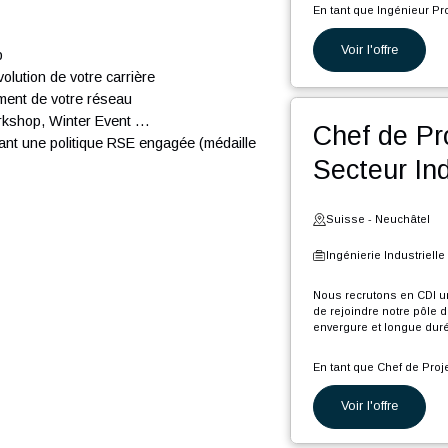
seil en Suisse. Nous comptons plus de 300
 passion.
Suiss
Ingéni
ong et en France, nous accompagnons nos clients
ns les domaines suivants :
Nous rec
ion
rejoindr
longue d
on
En tant 
:
Voi
P
start-up
p
e l’évolution de votre carrière
i
veloppement de votre réseau
C
(
-up, workshop, Winter Event …
Che
d
 et ayant une politique RSE engagée (médaille
o
Sec
É
s
b
A
Suiss