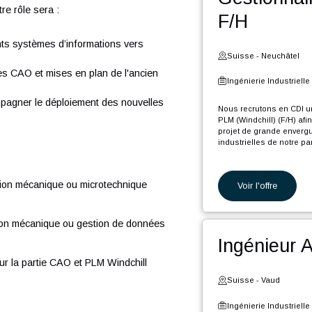
Voi
données techniques CAO (Créo) et PLM (Windchill)
e, dans le cadre d'un projet de grande envergure et
trielles de notre partenaire.
Ges
M, votre rôle sera :
F/H
différents systèmes d’informations vers
Suiss
maquettes CAO et mises en plan de l'ancien
Ingéni
chill
ur accompagner le déploiement des nouvelles
Nous re
PLM (Win
projet d
industri
En tant 
 conception mécanique ou microtechnique
Voi
M
aximum
v