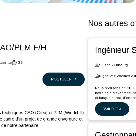
Nos a
ées CAO/PLM F/H
Ing
t Life-Science
CDI
Suiss
Digita
POSTULER
Nous rec
notre pô
et longu