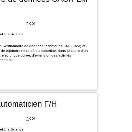
r l'offre
tionnaire de données CAO/PLM
e - Neuchâtel
CDI
erie Industrielle et Life-Science
crutons en CDI un Gestionnaire de données techniques CAO (Créo) et
dchill) (F/H) afin de rejoindre notre pôle d'expertise, dans le cadre d'un
e grande envergure et longue durée, d'extension des activités
elles de notre partenaire.
que Gestionnaire de données CAO PLM, votre rôle sera :
r l'offre
igrer divers éléments présents dans différents systèmes d’informations
ers l'environnement PLM Windchill