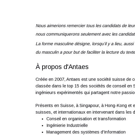
Un minimum de 1 an d’expérience en c
techniques
Connaissances
OBLIGATOIRES
de C
Rigueur, agilité, autonomie, créativité
Esprit d’équipe, excellente communicat
Nous aimerions remercier tous les candidats 
nous communiquerons seulement avec les ca
La forme masculine désigne, lorsqu’il y a li
du masculin a pour but de faciliter la lecture 
À propos d'Antaes
Créée en 2007, Antaes est une société suis