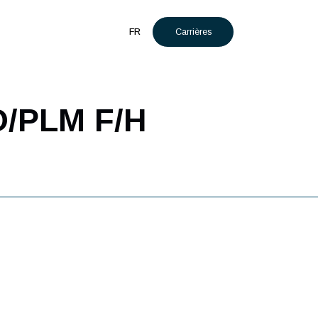
Carrières
t
Actualités
FR
s CAO/PLM F/H