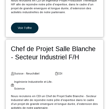
Nous recrutons en CDI un Ingénieur Automaticien F/H dans le
cadre d'un projet de grande envergure d'extension des activités
industrielles de notre partenaire.
En tant que Ingénieur Automaticien F/H, vos missions seront :
Programmation de machines de précision.
Voir l'offre
Programmation de machines d'assemblage.
Participation aux différentes phases du projet, de l'étude à
la documentation en passant par le développement, la
mise en service et les tests.
Ingénieur Projet Production
Planification et suivi du déroulement du projet en
collaboration avec les différentes parties prenantes et les
chefs de projets.
Thermique H/F
Fourniture de support technique et participation aux
déplacements chez les clients.
Suisse - Genève
CDI
Ingénierie Industrielle et Life-
Science