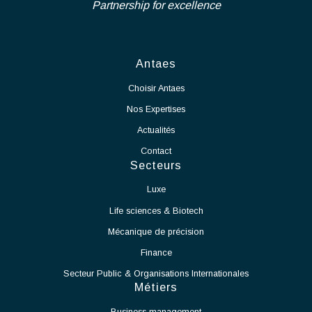
Industriel afin de rejoindre notre pôle d'expertise dans le cadre
Gérer les aspects administratifs et financiers des projets,
d'un projet de grande envergure et longue durée, d'extension des
ainsi que les phases de réception des ouvrages, essais,
activités de notre partenaire.
mise en service et levée des réserves.
En tant que Chef de Projet Salle Blanche, vos missions seront :
Voir l'offre
Assurer le pilotage global du projet de mise en production
de la salle blanche.
Définir et suivre les plannings, budgets, ressources et
indicateurs de performance.
Coordonner les différents intervenants internes et
externes.
Garantir le respect des délais, des coûts et des exigences
qualité.
Participer à la définition et à la mise en œuvre des
processus de production.
Accompagner le démarrage des équipements et des
moyens de production.
Identifier les contraintes techniques liées à l'exploitation
de la salle blanche et proposer des solutions adaptées.
Assurer la montée en cadence des activités de production.
Veiller au respect des normes et procédures applicables
aux salles blanches.
Travailler en étroite collaboration avec les équipes