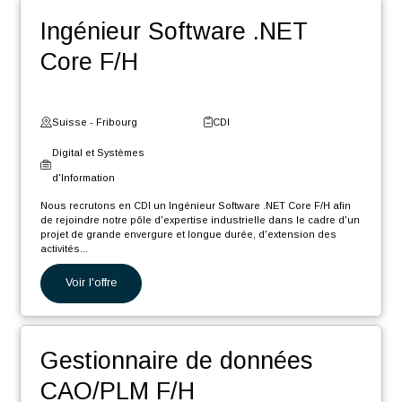
politique RSE engagée (médaille d’or Ecovadis2023)
POSTULER
Nos autres offres
Ingénieur Software .NET
Core F/H