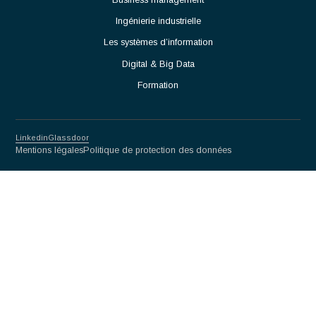
Méthodes, Contrôle Qualité et Production.
Participer à l'amélioration continue des procédés et des
performances opérationnelles.
Partnership for excellence
Antaes
Choisir Antaes
Nos Expertises
Actualités
Contact
Secteurs
Luxe
Life sciences & Biotech