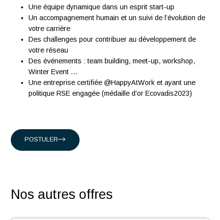
ingénieurs expérimentés qui partagent notre passion.
Présents en Suisse, à Singapour, à Hong-Kong et en Franc
nous accompagnons nos clients suisses, et internationaux
intervenant dans les domaines suivants :
Conseil en organisation et transformation
Ingénierie Industrielle
Management des systèmes d'Information
En rejoignant nos équipes vous découvrirez :
Une équipe dynamique dans un esprit start-up
Un accompagnement humain et un suivi de l’évolution
votre carrière
Des challenges pour contribuer au développement de
votre réseau
Des événements : team building, meet-up, workshop,
Winter Event …
Une entreprise certifiée @HappyAtWork et ayant une